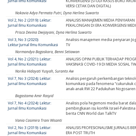
Jurnal Ilmu Komunikasi
KONVERGENSI (STUDI KASUS BUKU ARO
VERSI CETAK DAN DIGITAL)
Nokavia Adya Permata Putri, Dyna Herlina Suwarto
Vol 2, No 2 (2019): Lektur:
ANALISIS MANAJEMEN MEDIA PENYIARAN 
Jurnal Ilmu Komunikasi
PEKALONGAN DI ERA KONVERGENSI MED
Prisca Devina Dwijayani, Dyna Herlina Suwarto
Vol 3, No 3 (2020):
Analisis manajemen media penyiaran Jog
Lektur:Jurnal Ilmu Komunikasi
TV
Normandya Bagaskara, Benni Setiawan
Vol 4, No 2 (2021): Lektur:
ANALISIS OPINI PUBLIK TERHADAP PRO
Jurnal Ilmu Komunikasi
VAKSINASI COVID-19 DI MEDIA SOSIAL TW
Norika Hidayati Yusyah, Suranto Aw
Vol 7, No 3 (2024): Lektur:
Analisis pengaruh perkembangan teknol
Jurnal Ilmu Komunikasi
komunikasi pada fenomena “cukurukuk ca
anak-anak RW 22 Padukuhan Nogosaren
Bagastama Amir Rasyid
Vol 7, No 4 (2024): Lektur:
Analisis pola hegemoni media barat da
Jurnal Ilmu Komunikasi
pembingkaian isu konflik Israel-Palesti
berita CNN World dan TalkTV
Vania Casimira Trani Wisanti
Vol 2, No 3 (2019): Lektur:
ANALISIS PROFESIONALISME JURNALIS BER
Jurnal Ilmu Komunikasi
ERA POST TRUTH