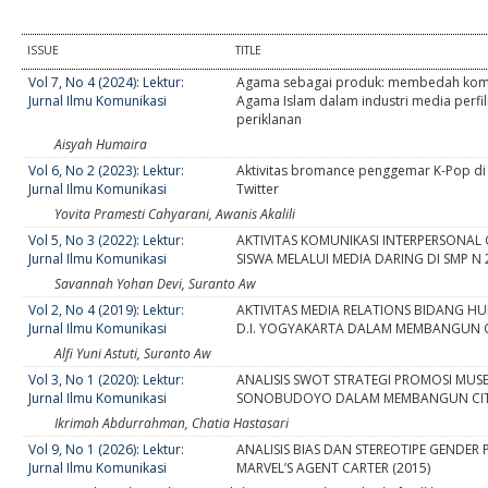
ISSUE
TITLE
Vol 7, No 4 (2024): Lektur:
Agama sebagai produk: membedah komo
Jurnal Ilmu Komunikasi
Agama Islam dalam industri media perf
periklanan
Aisyah Humaira
Vol 6, No 2 (2023): Lektur:
Aktivitas bromance penggemar K-Pop di
Jurnal Ilmu Komunikasi
Twitter
Yovita Pramesti Cahyarani, Awanis Akalili
Vol 5, No 3 (2022): Lektur:
AKTIVITAS KOMUNIKASI INTERPERSONAL
Jurnal Ilmu Komunikasi
SISWA MELALUI MEDIA DARING DI SMP N
Savannah Yohan Devi, Suranto Aw
Vol 2, No 4 (2019): Lektur:
AKTIVITAS MEDIA RELATIONS BIDANG H
Jurnal Ilmu Komunikasi
D.I. YOGYAKARTA DALAM MEMBANGUN CI
Alfi Yuni Astuti, Suranto Aw
Vol 3, No 1 (2020): Lektur:
ANALISIS SWOT STRATEGI PROMOSI MUS
Jurnal Ilmu Komunikasi
SONOBUDOYO DALAM MEMBANGUN CITR
Ikrimah Abdurrahman, Chatia Hastasari
Vol 9, No 1 (2026): Lektur:
ANALISIS BIAS DAN STEREOTIPE GENDER 
Jurnal Ilmu Komunikasi
MARVEL’S AGENT CARTER (2015)