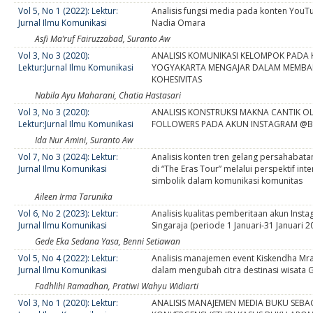
Vol 5, No 1 (2022): Lektur:
Analisis fungsi media pada konten YouT
Jurnal Ilmu Komunikasi
Nadia Omara
Asfi Ma’ruf Fairuzzabad, Suranto Aw
Vol 3, No 3 (2020):
ANALISIS KOMUNIKASI KELOMPOK PADA
Lektur:Jurnal Ilmu Komunikasi
YOGYAKARTA MENGAJAR DALAM MEMB
KOHESIVITAS
Nabila Ayu Maharani, Chatia Hastasari
Vol 3, No 3 (2020):
ANALISIS KONSTRUKSI MAKNA CANTIK O
Lektur:Jurnal Ilmu Komunikasi
FOLLOWERS PADA AKUN INSTAGRAM @B
Ida Nur Amini, Suranto Aw
Vol 7, No 3 (2024): Lektur:
Analisis konten tren gelang persahabatan
Jurnal Ilmu Komunikasi
di “The Eras Tour” melalui perspektif int
simbolik dalam komunikasi komunitas
Aileen Irma Tarunika
Vol 6, No 2 (2023): Lektur:
Analisis kualitas pemberitaan akun Insta
Jurnal Ilmu Komunikasi
Singaraja (periode 1 Januari-31 Januari 2
Gede Eka Sedana Yasa, Benni Setiawan
Vol 5, No 4 (2022): Lektur:
Analisis manajemen event Kiskendha M
Jurnal Ilmu Komunikasi
dalam mengubah citra destinasi wisata 
Fadhlihi Ramadhan, Pratiwi Wahyu Widiarti
Vol 3, No 1 (2020): Lektur:
ANALISIS MANAJEMEN MEDIA BUKU SEB