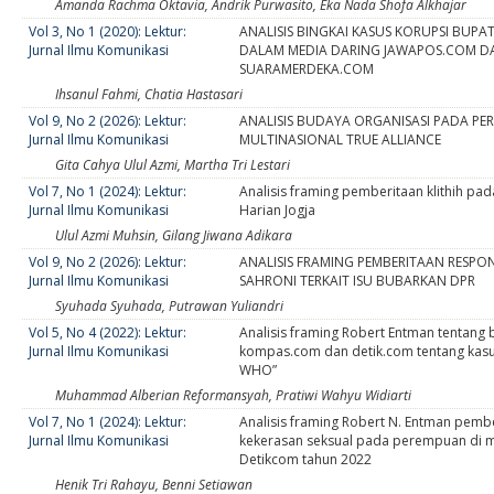
Amanda Rachma Oktavia, Andrik Purwasito, Eka Nada Shofa Alkhajar
Vol 3, No 1 (2020): Lektur:
ANALISIS BINGKAI KASUS KORUPSI BUPAT
Jurnal Ilmu Komunikasi
DALAM MEDIA DARING JAWAPOS.COM D
SUARAMERDEKA.COM
Ihsanul Fahmi, Chatia Hastasari
Vol 9, No 2 (2026): Lektur:
ANALISIS BUDAYA ORGANISASI PADA P
Jurnal Ilmu Komunikasi
MULTINASIONAL TRUE ALLIANCE
Gita Cahya Ulul Azmi, Martha Tri Lestari
Vol 7, No 1 (2024): Lektur:
Analisis framing pemberitaan klithih pad
Jurnal Ilmu Komunikasi
Harian Jogja
Ulul Azmi Muhsin, Gilang Jiwana Adikara
Vol 9, No 2 (2026): Lektur:
ANALISIS FRAMING PEMBERITAAN RESP
Jurnal Ilmu Komunikasi
SAHRONI TERKAIT ISU BUBARKAN DPR
Syuhada Syuhada, Putrawan Yuliandri
Vol 5, No 4 (2022): Lektur:
Analisis framing Robert Entman tentang 
Jurnal Ilmu Komunikasi
kompas.com dan detik.com tentang kasu
WHO”
Muhammad Alberian Reformansyah, Pratiwi Wahyu Widiarti
Vol 7, No 1 (2024): Lektur:
Analisis framing Robert N. Entman pemb
Jurnal Ilmu Komunikasi
kekerasan seksual pada perempuan di m
Detikcom tahun 2022
Henik Tri Rahayu, Benni Setiawan