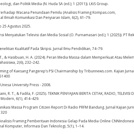
deologi, dan Politik Media (N. Huda SA (ed.); 1 (2011)). LKiS Group.
i Terhadap Wacana Penundaan Pemilu (Analisis Framing Kompas.com,
 Ilmiah Komunikasi Dan Penyiaran Islam, 6(2), 61–79.
mo 25 Agustus 2025.
si Menyatukan Televisi dan Media Sosial (O. Purnamasari (ed.); 1 (2025)). PT Re
elitian Kualitatif Pada Skripsi. Jurnal Ilmu Pendidikan, 74–79.
inar, T., & Hasibuan, H. A. (2024). Peran Media Massa dalam Memperkuat Atau Mel
ahasiswa, 2(6), 232–242.
 Framing of Kaesang Pangerep’s PSI Chairmanship by Tribunnews.com. Kajian Jurna
.51400
Unesa University Press - 2008.
raini, R. T., & Fadila, F. (2025). TEKNIK PENYAJIAN BERITA CETAK, RADIO, TELEVISI
 Modern, 6(1), 414–429.
munikasi Massa Program Citizen Report Di Radio PRFM Bandung. Jurnal Kajian Jur
21320
25). Analisis Framing Pemberitaan Indonesia Gelap Pada Media Online CNNIndone
al Komputer, Informasi Dan Teknologi, 5(1), 1–14.