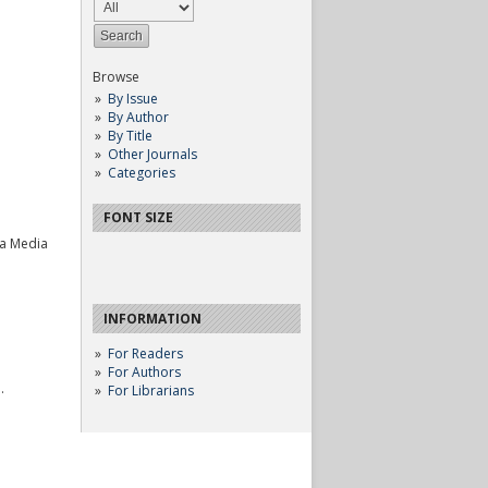
Browse
By Issue
By Author
By Title
Other Journals
Categories
FONT SIZE
da Media
INFORMATION
For Readers
For Authors
.
For Librarians