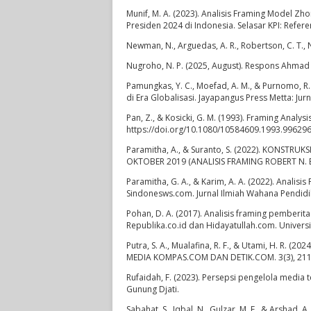
Munif, M. A. (2023). Analisis Framing Model 
Presiden 2024 di Indonesia. Selasar KPI: Refer
Newman, N., Arguedas, A. R., Robertson, C. T., Ni
Nugroho, N. P. (2025, August). Respons Ahmad
Pamungkas, Y. C., Moefad, A. M., & Purnomo, R.
di Era Globalisasi. Jayapangus Press Metta: Jurn
Pan, Z., & Kosicki, G. M. (1993). Framing Analy
https://doi.org/10.1080/10584609.1993.99629
Paramitha, A., & Suranto, S. (2022). KONS
OKTOBER 2019 (ANALISIS FRAMING ROBERT N. ENTM
Paramitha, G. A., & Karim, A. A. (2022). Anali
Sindonesws.com. Jurnal Ilmiah Wahana Pendidi
Pohan, D. A. (2017). Analisis framing pemberi
Republika.co.id dan Hidayatullah.com. Universi
Putra, S. A., Mualafina, R. F., & Utami, H.
MEDIA KOMPAS.COM DAN DETIK.COM. 3(3), 211
Rufaidah, F. (2023). Persepsi pengelola media 
Gunung Djati.
Sabahat, S., Iqbal, N., Gulzar, M. F., & Arshad,