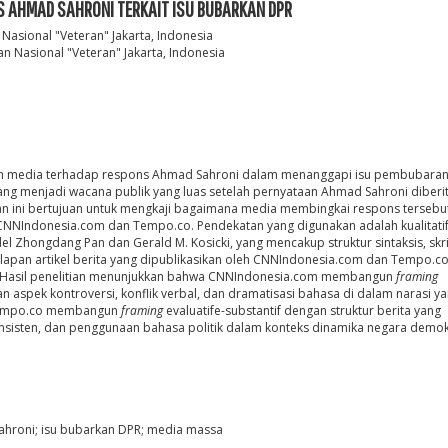
S AHMAD SAHRONI TERKAIT ISU BUBARKAN DPR
Nasional "Veteran" Jakarta, Indonesia
n Nasional "Veteran" Jakarta, Indonesia
 media terhadap respons Ahmad Sahroni dalam menanggapi isu pembubara
bang menjadi wacana publik yang luas setelah pernyataan Ahmad Sahroni diberi
n ini bertujuan untuk mengkaji bagaimana media membingkai respons tersebut
CNNIndonesia.com dan Tempo.co. Pendekatan yang digunakan adalah kualitati
l Zhongdang Pan dan Gerald M. Kosicki, yang mencakup struktur sintaksis, skr
delapan artikel berita yang dipublikasikan oleh CNNIndonesia.com dan Tempo.c
. Hasil penelitian menunjukkan bahwa CNNIndonesia.com membangun
framing
aspek kontroversi, konflik verbal, dan dramatisasi bahasa di dalam narasi ya
i, Tempo.co membangun
framing
evaluatife-substantif dengan struktur berita yang
konsisten, dan penggunaan bahasa politik dalam konteks dinamika negara demok
ahroni; isu bubarkan DPR; media massa