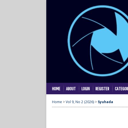
HOME
ABOUT
LOGIN
REGISTER
CATEGOR
Home
>
Vol 9, No 2 (2026)
>
Syuhada