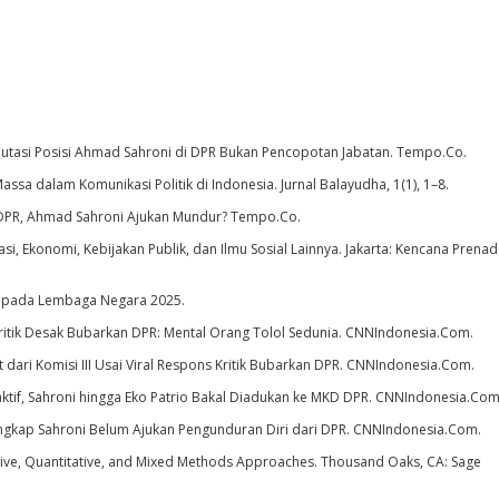
g Mutasi Posisi Ahmad Sahroni di DPR Bukan Pencopotan Jabatan. Tempo.Co.
assa dalam Komunikasi Politik di Indonesia. Jurnal Balayudha, 1(1), 1–8.
i DPR, Ahmad Sahroni Ajukan Mundur? Tempo.Co.
ikasi, Ekonomi, Kebijakan Publik, dan Ilmu Sosial Lainnya. Jakarta: Kencana Prena
lik pada Lembaga Negara 2025.
Kritik Desak Bubarkan DPR: Mental Orang Tolol Sedunia. CNNIndonesia.Com.
 dari Komisi III Usai Viral Respons Kritik Bubarkan DPR. CNNIndonesia.Com.
tif, Sahroni hingga Eko Patrio Bakal Diadukan ke MKD DPR. CNNIndonesia.Com
gkap Sahroni Belum Ajukan Pengunduran Diri dari DPR. CNNIndonesia.Com.
tative, Quantitative, and Mixed Methods Approaches. Thousand Oaks, CA: Sage