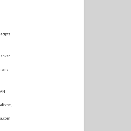
kacipta
emahkan
lisme,
 DAN
nalisme,
sia.com