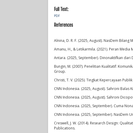
Full Text:
PDF
References
Alnina, D. R. F. (2025, August). NasDem Bilan
Amanu, H., & Letikarmila. (2021). Peran Media M
Antara. (2025, September). Dinonaktifkan dar
Bungin, M. (2007). Penelitian Kualitatif: Komun
Group.
Christi, T. V. (2025). Tingkat Kepercayaan Pub
CNN Indonesia. (2025, August). Sahroni Balas 
CNN Indonesia. (2025, August). Sahroni Dicopot
CNN Indonesia. (2025, September). Cuma Nonak
CNN Indonesia. (2025, September). NasDem Un
Creswell, J. W. (2014). Research Design: Quali
Publications.