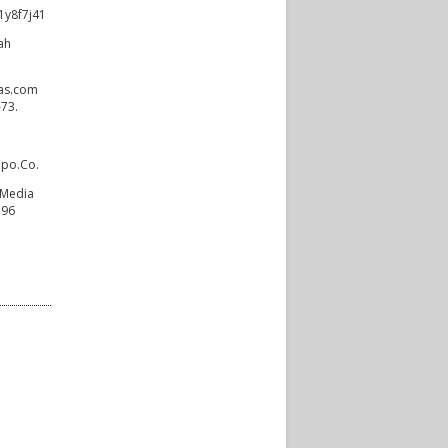
/1y8f7j41
ah
pas.com
–73.
mpo.Co.
 Media
396