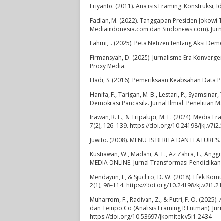
Eriyanto. (2011). Analisis Framing: Konstruksi, I
Fadlan, M. (2022). Tanggapan Presiden Jokow
Mediaindonesia.com dan Sindonews.com). Jurnal
Fahmi, I. (2025). Peta Netizen tentang Aksi De
Firmansyah, D. (2025). Jurnalisme Era Konvergen
Proxy Media.
Hadi, S. (2016). Pemeriksaan Keabsahan Data Pen
Hanifa, F., Tarigan, M. B., Lestari, P., Syams
Demokrasi Pancasila. Jurnal Ilmiah Penelitian M
Irawan, R. E., & Tripalupi, M. F. (2024). Media
7(2), 126–139. https://doi.org/10.24198/jkj.v7i2
Juwito. (2008). MENULIS BERITA DAN FEATURE’S. 
Kustiawan, W., Madani, A. L., Az Zahra, L., Angg
MEDIA ONLINE. Jurnal Transformasi Pendidikan
Mendayun, I., & Sjuchro, D. W. (2018). Efek Ko
2(1), 98–114. https://doi.org/10.24198/kj.v2i1.
Muharrom, F., Radivan, Z., & Putri, F. O. (20
dan Tempo.Co (Analisis Framing R Entman). Jurn
https://doi.org/10.53697/jkomitek.v5i1.2434