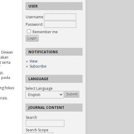
USER
Username
Password
Remember me
NOTIFICATIONS
n Dewan
takan
View
 serta
Subscribe
f
ip,
o pada
LANGUAGE
ng fokus
Select Language
rasi.
JOURNAL CONTENT
Search
Search Scope