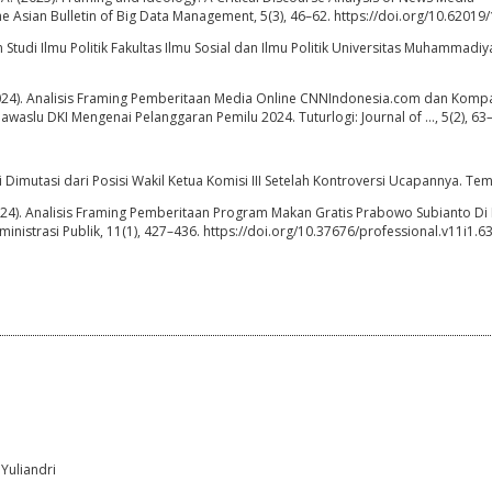
 The Asian Bulletin of Big Data Management, 5(3), 46–62. https://doi.org/10.62019
m Studi Ilmu Politik Fakultas Ilmu Sosial dan Ilmu Politik Universitas Muhammadiy
. N. (2024). Analisis Framing Pemberitaan Media Online CNNIndonesia.com dan Kom
waslu DKI Mengenai Pelanggaran Pemilu 2024. Tuturlogi: Journal of …, 5(2), 63
ni Dimutasi dari Posisi Wakil Ketua Komisi III Setelah Kontroversi Ucapannya. Te
. (2024). Analisis Framing Pemberitaan Program Makan Gratis Prabowo Subianto Di
inistrasi Publik, 11(1), 427–436. https://doi.org/10.37676/professional.v11i1.6
Yuliandri