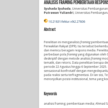
ANALISIS FRAMING PEMBERITAAN RESPON
Syuhada Syuhada
, Universitas Pembangunan 
Putrawan Yuliandri
, Universitas Pembanguna
10.21831/lektur.v9i2.27806
Abstract
Penelitian ini menganalisis
framing
pemberitaan
Perwakilan Rakyat (DPR). Isu tersebut berkem
dan memicu beragam respons media. Penelitia
perbedaan pola
framing
yang digunakan oleh 
deskriptif dengan metode analisis
framing
mode
tematik, dan retoris. Data penelitian berupa 
periode 22 Agustus hingga 6 September 2025
sensasional-konfrotatif dengan mengedepankan 
pada reaksi serta terfragmentasi. Di lan sis
menonjolkan posisi institusional, tema yang 
Keywords
analisis framing; pemberitaan media; Ahmad S