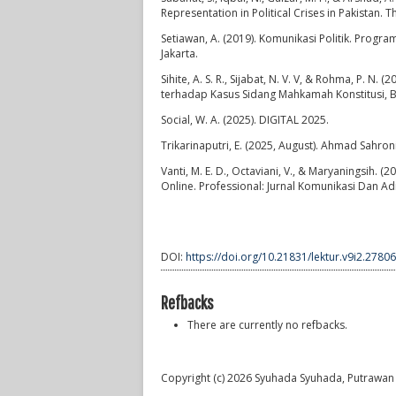
Representation in Political Crises in Pakistan.
Setiawan, A. (2019). Komunikasi Politik. Progra
Jakarta.
Sihite, A. S. R., Sijabat, N. V. V, & Rohma, P
terhadap Kasus Sidang Mahkamah Konstitusi, Ba
Social, W. A. (2025). DIGITAL 2025.
Trikarinaputri, E. (2025, August). Ahmad Sahro
Vanti, M. E. D., Octaviani, V., & Maryaningsih
Online. Professional: Jurnal Komunikasi Dan Adm
DOI:
https://doi.org/10.21831/lektur.v9i2.27806
Refbacks
There are currently no refbacks.
Copyright (c) 2026 Syuhada Syuhada, Putrawan 