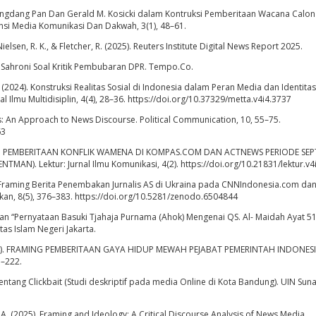
Zhongdang Pan Dan Gerald M. Kosicki dalam Kontruksi Pemberitaan Wacana Calon
ensi Media Komunikasi Dan Dakwah, 3(1), 48–61.
elsen, R. K., & Fletcher, R. (2025). Reuters Institute Digital News Report 2025.
 Sahroni Soal Kritik Pembubaran DPR. Tempo.Co.
 (2024). Konstruksi Realitas Sosial di Indonesia dalam Peran Media dan Identit
al Ilmu Multidisiplin, 4(4), 28–36. https://doi.org/10.37329/metta.v4i4.3737
sis: An Approach to News Discourse. Political Communication, 10, 55–75.
63
TRUKSI PEMBERITAAN KONFLIK WAMENA DI KOMPAS.COM DAN ACTNEWS PERIODE SEP
AN). Lektur: Jurnal Ilmu Komunikasi, 4(2). https://doi.org/10.21831/lektur.v4
sis Framing Berita Penembakan Jurnalis AS di Ukraina pada CNNIndonesia.com da
kan, 8(5), 376–383. https://doi.org/10.5281/zenodo.6504844
taan “Pernyataan Basuki Tjahaja Purnama (Ahok) Mengenai QS. Al- Maidah Ayat 5
tas Islam Negeri Jakarta.
 R. (2024). FRAMING PEMBERITAAN GAYA HIDUP MEWAH PEJABAT PEMERINTAH INDONE
–222.
tentang Clickbait (Studi deskriptif pada media Online di Kota Bandung). UIN Sun
 A. A. (2025). Framing and Ideology: A Critical Discourse Analysis of News Media