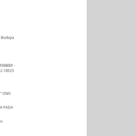
as Budaya
TEMBER -
i2.18523
n
1” Oleh
SIA PADA
an