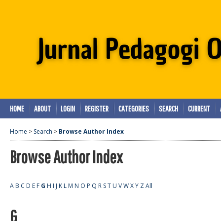
HOME
ABOUT
LOGIN
REGISTER
CATEGORIES
SEARCH
CURRENT
Home
>
Search
>
Browse Author Index
Browse Author Index
A
B
C
D
E
F
G
H
I
J
K
L
M
N
O
P
Q
R
S
T
U
V
W
X
Y
Z
All
G