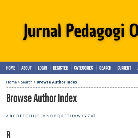
HOME
ABOUT
LOGIN
REGISTER
CATEGORIES
SEARCH
CURRENT
Home
>
Search
>
Browse Author Index
Browse Author Index
A
B
C
D
E
F
G
H
I
J
K
L
M
N
O
P
Q
R
S
T
U
V
W
X
Y
Z
All
B