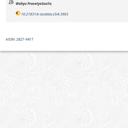
Wahyu PrasetyoSusilo
,
10.21831/e-societas.v5i4.3965
eISSN:
2827-9417