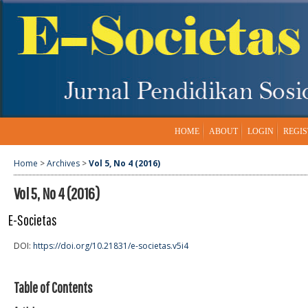
HOME
ABOUT
LOGIN
REGIS
Home
>
Archives
>
Vol 5, No 4 (2016)
Vol 5, No 4 (2016)
E-Societas
DOI:
https://doi.org/10.21831/e-societas.v5i4
Table of Contents