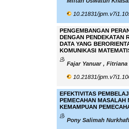
Miftah Uswatun Khasa
10.21831/jpm.v7i1.1
PENGEMBANGAN PERA
DENGAN PENDEKATAN R
DATA YANG BERORIENT
KOMUNIKASI MATEMATI
Fajar Yanuar , Fitriana 
10.21831/jpm.v7i1.1
EFEKTIVITAS PEMBELA
PEMECAHAN MASALAH 
KEMAMPUAN PEMECAHA
Pony Salimah Nurkhaff