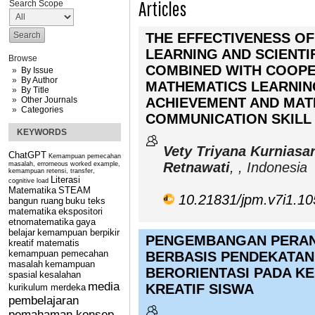
Articles
Search Scope
THE EFFECTIVENESS O
LEARNING AND SCIENTI
Browse
COMBINED WITH COOPE
By Issue
By Author
MATHEMATICS LEARNIN
By Title
Other Journals
ACHIEVEMENT AND MAT
Categories
COMMUNICATION SKILL
KEYWORDS
Vety Triyana Kurniasari
ChatGPT
Kemampuan pemecahan
Retnawati
, , Indonesia
masalah, errorneous worked example,
kemampuan retensi, transfer,
Literasi
cognitive load
Matematika
STEAM
10.21831/jpm.v7i1.1
bangun ruang
buku teks
matematika
ekspositori
etnomatematika
gaya
belajar
kemampuan berpikir
PENGEMBANGAN PERA
kreatif matematis
kemampuan pemecahan
BERBASIS PENDEKATAN
masalah
kemampuan
BERORIENTASI PADA K
spasial
kesalahan
media
KREATIF SISWA
kurikulum merdeka
pembelajaran
pemahaman konsep