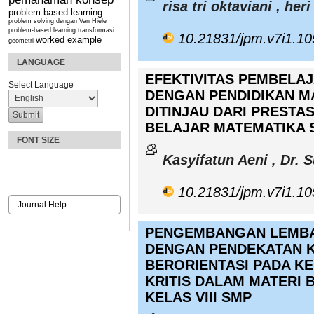
risa tri oktaviani , her
problem based learning
problem solving dengan Van Hiele
problem-based learning
transformasi
10.21831/jpm.v7i1.1
worked example
geometri
LANGUAGE
EFEKTIVITAS PEMBELA
Select Language
DENGAN PENDIDIKAN M
DITINJAU DARI PRESTA
BELAJAR MATEMATIKA S
FONT SIZE
Kasyifatun Aeni , Dr.
10.21831/jpm.v7i1.1
Journal Help
PENGEMBANGAN LEMBAR
DENGAN PENDEKATAN 
BERORIENTASI PADA K
KRITIS DALAM MATERI 
KELAS VIII SMP