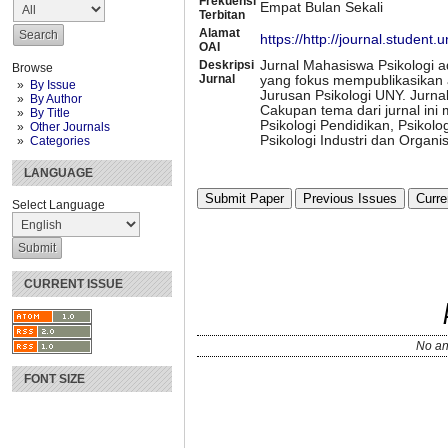
Frekuensi
Empat Bulan Sekali
Terbitan
Alamat
https://http://journal.student.
OAI
Deskripsi
Jurnal Mahasiswa Psikologi ad
Browse
Jurnal
yang fokus mempublikasikan a
By Issue
Jurusan Psikologi UNY. Jurnal 
By Author
Cakupan tema dari jurnal ini 
By Title
Psikologi Pendidikan, Psikolo
Other Journals
Psikologi Industri dan Organis
Categories
LANGUAGE
Submit Paper
Previous Issues
Curre
Select Language
CURRENT ISSUE
No an
FONT SIZE