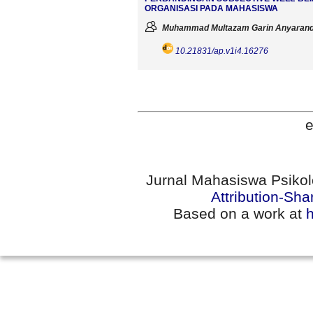
ORGANISASI PADA MAHASISWA
Muhammad Multazam Garin Anyarand
10.21831/ap.v1i4.16276
e
Jurnal Mahasiswa Psikol
Attribution-Sha
Based on a work at
h