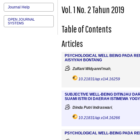
Vol. 1 No. 2 Tahun 2019
Journal Help
OPEN JOURNAL
SYSTEMS
Table of Contents
Articles
PSYCHOLOGICAL WELL BEING PADA RE
AISYIYAH BONTANG
Zulfani Widyanni’mah
,
10.21831/ap.v1i4.16259
SUBJECTIVE WELL-BEING DITINJAU D
SUAMI ISTRI DI DAERAH ISTIMEWA YO
Dinda Putri Indraswari
,
10.21831/ap.v1i4.16266
PSYCHOLOGICAL WELL-BEING PADA RE