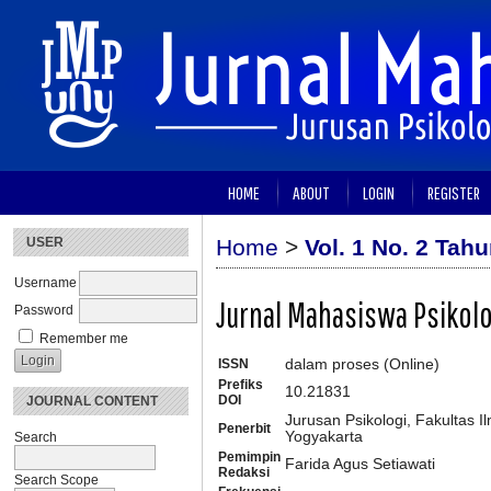
HOME
ABOUT
LOGIN
REGISTER
USER
Home
>
Vol. 1 No. 2 Tah
Username
Jurnal Mahasiswa Psikol
Password
Remember me
ISSN
dalam proses (Online)
Prefiks
10.21831
DOI
JOURNAL CONTENT
Jurusan Psikologi, Fakultas I
Penerbit
Yogyakarta
Search
Pemimpin
Farida Agus Setiawati
Redaksi
Search Scope