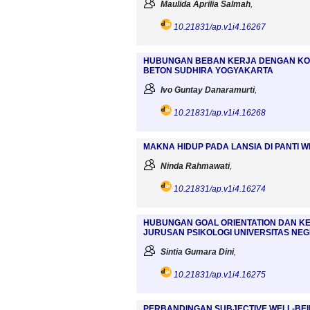
Maulida Aprilia Salmah
,
10.21831/ap.v1i4.16267
HUBUNGAN BEBAN KERJA DENGAN KOM
BETON SUDHIRA YOGYAKARTA
Ivo Guntay Danaramurti
,
10.21831/ap.v1i4.16268
MAKNA HIDUP PADA LANSIA DI PANTI
Ninda Rahmawati
,
10.21831/ap.v1i4.16274
HUBUNGAN GOAL ORIENTATION DAN K
JURUSAN PSIKOLOGI UNIVERSITAS NE
Sintia Gumara Dini
,
10.21831/ap.v1i4.16275
PERBANDINGAN SUBJECTIVE WELL-BE