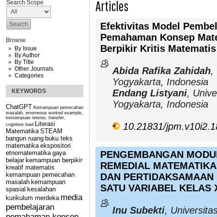
Articles
Search Scope
Efektivitas Model Pemb
Pemahaman Konsep Mat
Browse
Berpikir Kritis Matemat
By Issue
By Author
By Title
Other Journals
Abida Rafika Zahidah
,
Categories
Yogyakarta, Indonesia
KEYWORDS
Endang Listyani
, Unive
Yogyakarta, Indonesia
ChatGPT
Kemampuan pemecahan
masalah, errorneous worked example,
kemampuan retensi, transfer,
Literasi
10.21831/jpm.v10i2.
cognitive load
Matematika
STEAM
bangun ruang
buku teks
matematika
ekspositori
etnomatematika
gaya
PENGEMBANGAN MODU
belajar
kemampuan berpikir
REMEDIAL MATEMATIKA
kreatif matematis
kemampuan pemecahan
DAN PERTIDAKSAMAAN 
masalah
kemampuan
SATU VARIABEL KELAS 
spasial
kesalahan
media
kurikulum merdeka
pembelajaran
Inu Subekti
, Universita
pemahaman konsep