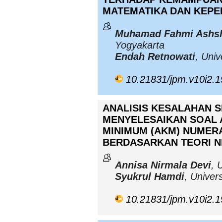
MATEMATIKA DAN KEPE
Muhamad Fahmi Ashsh
Yogyakarta
Endah Retnowati
, Uni
10.21831/jpm.v10i2.
ANALISIS KESALAHAN 
MENYELESAIKAN SOAL
MINIMUM (AKM) NUMERA
BERDASARKAN TEORI 
Annisa Nirmala Devi
, 
Syukrul Hamdi
, Univer
10.21831/jpm.v10i2.