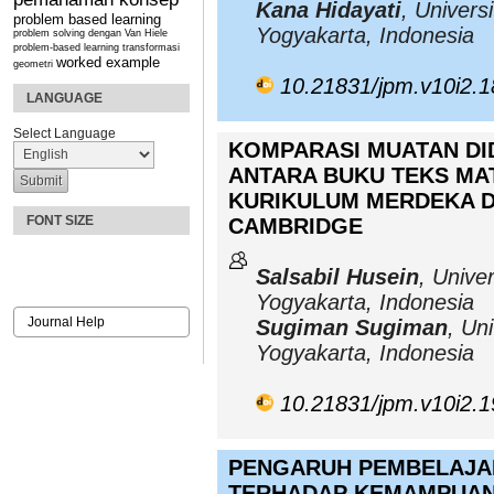
Kana Hidayati
, Univers
problem based learning
Yogyakarta, Indonesia
problem solving dengan Van Hiele
problem-based learning
transformasi
worked example
geometri
10.21831/jpm.v10i2.
LANGUAGE
Select Language
KOMPARASI MUATAN DI
ANTARA BUKU TEKS MA
KURIKULUM MERDEKA 
FONT SIZE
CAMBRIDGE
Salsabil Husein
, Unive
Yogyakarta, Indonesia
Journal Help
Sugiman Sugiman
, Un
Yogyakarta, Indonesia
10.21831/jpm.v10i2.
PENGARUH PEMBELAJA
TERHADAP KEMAMPUAN