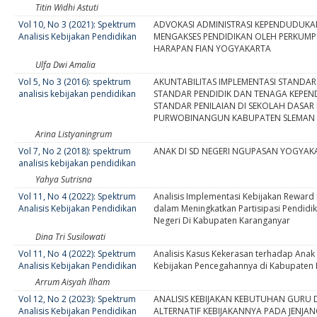
Titin Widhi Astuti
Vol 10, No 3 (2021): Spektrum
ADVOKASI ADMINISTRASI KEPENDUDUK
Analisis Kebijakan Pendidikan
MENGAKSES PENDIDIKAN OLEH PERKUM
HARAPAN FIAN YOGYAKARTA
Ulfa Dwi Amalia
Vol 5, No 3 (2016): spektrum
AKUNTABILITAS IMPLEMENTASI STANDAR
analisis kebijakan pendidikan
STANDAR PENDIDIK DAN TENAGA KEPEN
STANDAR PENILAIAN DI SEKOLAH DASAR 
PURWOBINANGUN KABUPATEN SLEMAN
Arina Listyaningrum
Vol 7, No 2 (2018): spektrum
ANAK DI SD NEGERI NGUPASAN YOGYAK
analisis kebijakan pendidikan
Yahya Sutrisna
Vol 11, No 4 (2022): Spektrum
Analisis Implementasi Kebijakan Rewar
Analisis Kebijakan Pendidikan
dalam Meningkatkan Partisipasi Pendidik
Negeri Di Kabupaten Karanganyar
Dina Tri Susilowati
Vol 11, No 4 (2022): Spektrum
Analisis Kasus Kekerasan terhadap Anak
Analisis Kebijakan Pendidikan
Kebijakan Pencegahannya di Kabupaten
Arrum Aisyah Ilham
Vol 12, No 2 (2023): Spektrum
ANALISIS KEBIJAKAN KEBUTUHAN GURU
Analisis Kebijakan Pendidikan
ALTERNATIF KEBIJAKANNYA PADA JENJAN