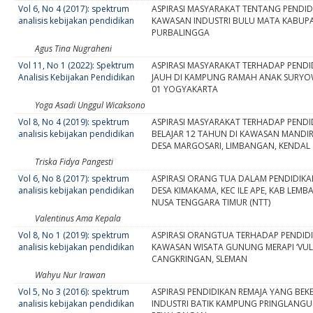
Vol 6, No 4 (2017): spektrum
ASPIRASI MASYARAKAT TENTANG PENDID
analisis kebijakan pendidikan
KAWASAN INDUSTRI BULU MATA KABUP
PURBALINGGA
Agus Tina Nugraheni
Vol 11, No 1 (2022): Spektrum
ASPIRASI MASYARAKAT TERHADAP PENDI
Analisis Kebijakan Pendidikan
JAUH DI KAMPUNG RAMAH ANAK SURYO
01 YOGYAKARTA
Yoga Asadi Unggul Wicaksono
Vol 8, No 4 (2019): spektrum
ASPIRASI MASYARAKAT TERHADAP PENDI
analisis kebijakan pendidikan
BELAJAR 12 TAHUN DI KAWASAN MANDI
DESA MARGOSARI, LIMBANGAN, KENDAL
Triska Fidya Pangesti
Vol 6, No 8 (2017): spektrum
ASPIRASI ORANG TUA DALAM PENDIDIKA
analisis kebijakan pendidikan
DESA KIMAKAMA, KEC ILE APE, KAB LEMB
NUSA TENGGARA TIMUR (NTT)
Valentinus Ama Kepala
Vol 8, No 1 (2019): spektrum
ASPIRASI ORANGTUA TERHADAP PENDIDI
analisis kebijakan pendidikan
KAWASAN WISATA GUNUNG MERAPI ‘VU
CANGKRINGAN, SLEMAN
Wahyu Nur Irawan
Vol 5, No 3 (2016): spektrum
ASPIRASI PENDIDIKAN REMAJA YANG BEKE
analisis kebijakan pendidikan
INDUSTRI BATIK KAMPUNG PRINGLANGU