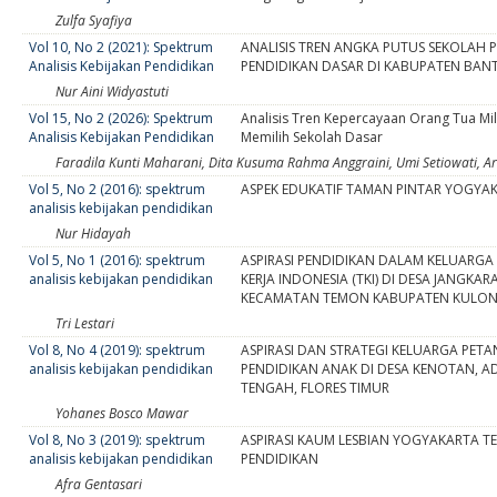
Zulfa Syafiya
Vol 10, No 2 (2021): Spektrum
ANALISIS TREN ANGKA PUTUS SEKOLAH 
Analisis Kebijakan Pendidikan
PENDIDIKAN DASAR DI KABUPATEN BAN
Nur Aini Widyastuti
Vol 15, No 2 (2026): Spektrum
Analisis Tren Kepercayaan Orang Tua Mi
Analisis Kebijakan Pendidikan
Memilih Sekolah Dasar
Faradila Kunti Maharani, Dita Kusuma Rahma Anggraini, Umi Setiowati, A
Vol 5, No 2 (2016): spektrum
ASPEK EDUKATIF TAMAN PINTAR YOGYA
analisis kebijakan pendidikan
Nur Hidayah
Vol 5, No 1 (2016): spektrum
ASPIRASI PENDIDIKAN DALAM KELUARGA
analisis kebijakan pendidikan
KERJA INDONESIA (TKI) DI DESA JANGKAR
KECAMATAN TEMON KABUPATEN KULO
Tri Lestari
Vol 8, No 4 (2019): spektrum
ASPIRASI DAN STRATEGI KELUARGA PETA
analisis kebijakan pendidikan
PENDIDIKAN ANAK DI DESA KENOTAN, 
TENGAH, FLORES TIMUR
Yohanes Bosco Mawar
Vol 8, No 3 (2019): spektrum
ASPIRASI KAUM LESBIAN YOGYAKARTA 
analisis kebijakan pendidikan
PENDIDIKAN
Afra Gentasari