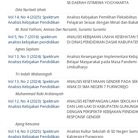
SE-DAERAH ISTIMEWA YOGYAKARTA
Dita Nurlaeli Izhati
Vol 14, No 4 (2025): Spektrum
Analisis Kebijakan Pemilihan Fleksibilitas
Analisis Kebijakan Pendidikan
Pelajaran Sesuai dengan Minat dan Bakat
M. Rizal Fathoni, Annisa Dwi Nursanti, Suranto Suranto
Vol 5, No 7 (2016): spektrum
ANALISIS KEBIJAKAN USAHA KESEHATAN 
analisis kebijakan pendidikan
DI DINAS PENDIDIKAN DASAR KABUPAT
Agnes Septiani
Vol 13, No 3 (2024): Spektrum
Analisis Kesenjangan Implementasi Kebi
Analisis Kebijakan Pendidikan
Belajar Masyarakat pada Masa Pandemi
Umbulharjo
Tri Indah Widianingsih
Vol 13, No 2 (2024): Spektrum
ANALISIS KESETARAAN GENDER PADA S
Analisis Kebijakan Pendidikan
ANAK DI SMA NEGERI 7 PURWOREJO
Muhammad Rizki Ardiansyah
Vol 12, No 4 (2023): Spektrum
ANALISIS KETIMPANGAN LAMA SEKOLAH
Analisis Kebijakan Pendidikan
DAN LAKI-LAKI DI KABUPATEN GUNUNG
DENGAN PERSPEKTIF KEBIJAKAN PENDIDI
RESPONSIF GENDER
Ajeng Kencana
Vol 14, No 3 (2025): Spektrum
Analisis Kultur Sekolah di SD Negeri Su
Analisis Kebijakan Pendidikan
Kaligesing Purworejo