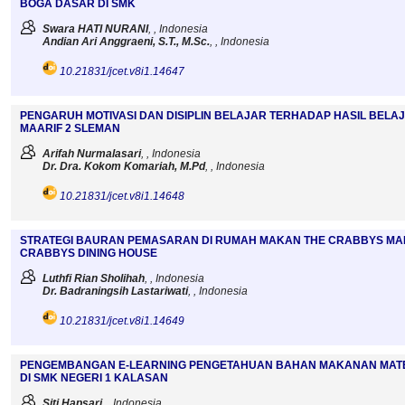
BOGA DASAR DI SMK
Swara HATI NURANI
, , Indonesia
Andian Ari Anggraeni, S.T., M.Sc.
, , Indonesia
10.21831/jcet.v8i1.14647
PENGARUH MOTIVASI DAN DISIPLIN BELAJAR TERHADAP HASIL BELA
MAARIF 2 SLEMAN
Arifah Nurmalasari
, , Indonesia
Dr. Dra. Kokom Komariah, M.Pd
, , Indonesia
10.21831/jcet.v8i1.14648
STRATEGI BAURAN PEMASARAN DI RUMAH MAKAN THE CRABBYS MARK
CRABBYS DINING HOUSE
Luthfi Rian Sholihah
, , Indonesia
Dr. Badraningsih Lastariwati
, , Indonesia
10.21831/jcet.v8i1.14649
PENGEMBANGAN E-LEARNING PENGETAHUAN BAHAN MAKANAN MATE
DI SMK NEGERI 1 KALASAN
Siti Hapsari
, , Indonesia