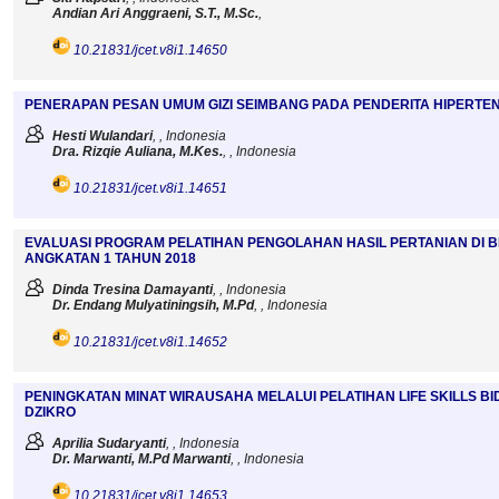
Andian Ari Anggraeni, S.T., M.Sc.
,
10.21831/jcet.v8i1.14650
PENERAPAN PESAN UMUM GIZI SEIMBANG PADA PENDERITA HIPERTE
Hesti Wulandari
, , Indonesia
Dra. Rizqie Auliana, M.Kes.
, , Indonesia
10.21831/jcet.v8i1.14651
EVALUASI PROGRAM PELATIHAN PENGOLAHAN HASIL PERTANIAN DI
ANGKATAN 1 TAHUN 2018
Dinda Tresina Damayanti
, , Indonesia
Dr. Endang Mulyatiningsih, M.Pd
, , Indonesia
10.21831/jcet.v8i1.14652
PENINGKATAN MINAT WIRAUSAHA MELALUI PELATIHAN LIFE SKILLS BI
DZIKRO
Aprilia Sudaryanti
, , Indonesia
Dr. Marwanti, M.Pd Marwanti
, , Indonesia
10.21831/jcet.v8i1.14653