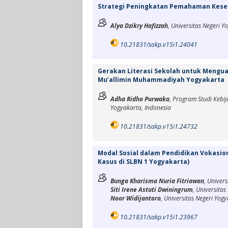
Strategi Peningkatan Pemahaman Keset
Alya Dzikry Hafizzah
, Universitas Negeri Y
10.21831/sakp.v15i1.24041
Gerakan Literasi Sekolah untuk Menguat
Mu’allimin Muhammadiyah Yogyakarta
Adha Ridho Purwaka
, Program Studi Kebij
Yogyakarta, Indonesia
10.21831/sakp.v15i1.24732
Modal Sosial dalam Pendidikan Vokasio
Kasus di SLBN 1 Yogyakarta)
Bunga Kharisma Nuria Fitriawan
, Univer
Siti Irene Astuti Dwiningrum
, Universita
Noor Widijantoro
, Universitas Negeri Yog
10.21831/sakp.v15i1.23967