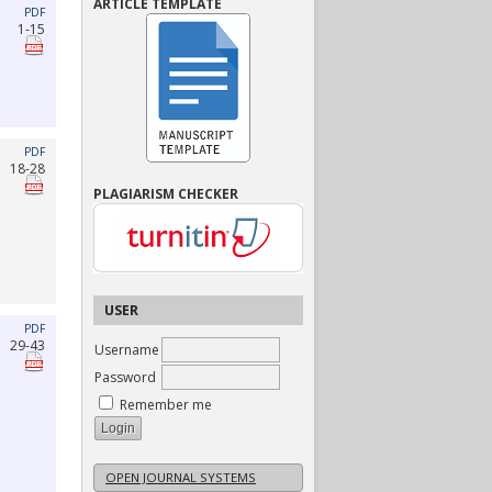
ARTICLE TEMPLATE
PDF
1-15
PDF
18-28
PLAGIARISM CHECKER
USER
PDF
29-43
Username
Password
Remember me
OPEN JOURNAL SYSTEMS