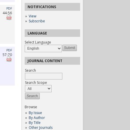
NOTIFICATIONS
PDF
44-56
View
Subscribe
LANGUAGE
Select Language
PDF
57-70
JOURNAL CONTENT
Search
Search Scope
Browse
By Issue
By Author
By Title
Other Journals