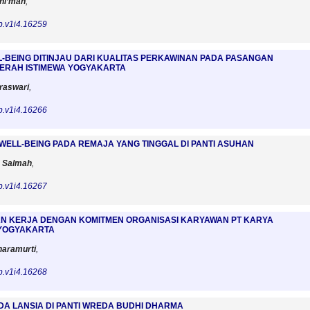
nni’mah
,
p.v1i4.16259
L-BEING DITINJAU DARI KUALITAS PERKAWINAN PADA PASANGAN
DAERAH ISTIMEWA YOGYAKARTA
draswari
,
p.v1i4.16266
WELL-BEING PADA REMAJA YANG TINGGAL DI PANTI ASUHAN
a Salmah
,
p.v1i4.16267
 KERJA DENGAN KOMITMEN ORGANISASI KARYAWAN PT KARYA
 YOGYAKARTA
naramurti
,
p.v1i4.16268
DA LANSIA DI PANTI WREDA BUDHI DHARMA