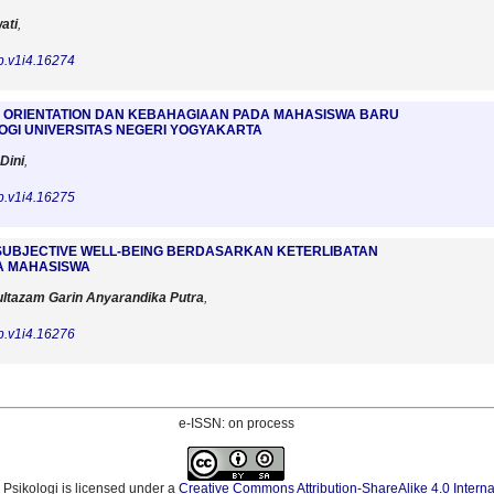
ati
,
p.v1i4.16274
ORIENTATION DAN KEBAHAGIAAN PADA MAHASISWA BARU
OGI UNIVERSITAS NEGERI YOGYAKARTA
Dini
,
p.v1i4.16275
UBJECTIVE WELL-BEING BERDASARKAN KETERLIBATAN
A MAHASISWA
tazam Garin Anyarandika Putra
,
p.v1i4.16276
e-ISSN: on process
Psikologi
is licensed under a
Creative Commons Attribution-ShareAlike 4.0 Interna