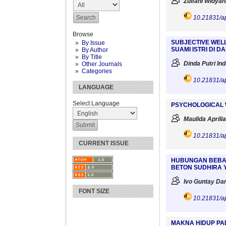
Zulfani Widya
10.21831/a
Browse
SUBJECTIVE WEL
By Issue
SUAMI ISTRI DI 
By Author
By Title
Dinda Putri In
Other Journals
Categories
10.21831/a
LANGUAGE
Select Language
PSYCHOLOGICAL 
Maulida Aprili
10.21831/a
CURRENT ISSUE
HUBUNGAN BEBAN
BETON SUDHIRA
Ivo Guntay Da
FONT SIZE
10.21831/a
MAKNA HIDUP PA