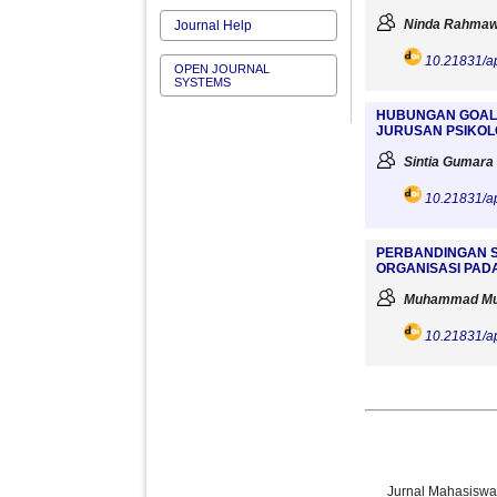
Ninda Rahmaw
Journal Help
10.21831/a
OPEN JOURNAL
SYSTEMS
HUBUNGAN GOAL 
JURUSAN PSIKOL
Sintia Gumara 
10.21831/a
PERBANDINGAN S
ORGANISASI PAD
Muhammad Mul
10.21831/a
Jurnal Mahasiswa 