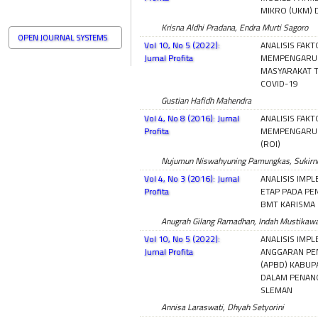
MIKRO (UKM) 
Krisna Aldhi Pradana, Endra Murti Sagoro
OPEN JOURNAL SYSTEMS
Vol 10, No 5 (2022):
ANALISIS FAK
Jurnal Profita
MEMPENGARUHI
MASYARAKAT TU
COVID-19
Gustian Hafidh Mahendra
Vol 4, No 8 (2016): Jurnal
ANALISIS FAK
Profita
MEMPENGARUH
(ROI)
Nujumun Niswahyuning Pamungkas, Sukirno
Vol 4, No 3 (2016): Jurnal
ANALISIS IMP
Profita
ETAP PADA PE
BMT KARISMA
Anugrah Gilang Ramadhan, Indah Mustikawa
Vol 10, No 5 (2022):
ANALISIS IMP
Jurnal Profita
ANGGARAN PE
(APBD) KABUP
DALAM PENANG
SLEMAN
Annisa Laraswati, Dhyah Setyorini