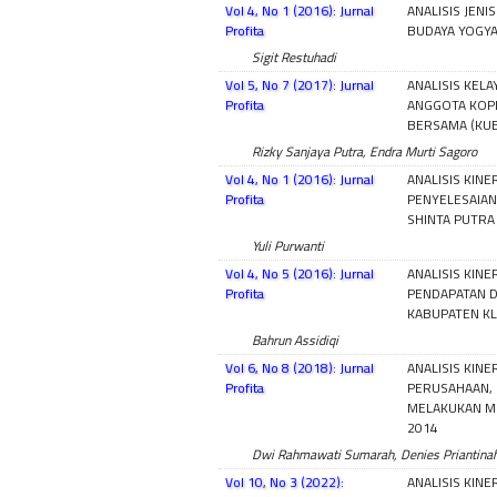
Vol 4, No 1 (2016): Jurnal
ANALISIS JENI
Profita
BUDAYA YOGY
Sigit Restuhadi
Vol 5, No 7 (2017): Jurnal
ANALISIS KEL
Profita
ANGGOTA KOP
BERSAMA (KU
Rizky Sanjaya Putra, Endra Murti Sagoro
Vol 4, No 1 (2016): Jurnal
ANALISIS KIN
Profita
PENYELESAIAN
SHINTA PUTR
Yuli Purwanti
Vol 4, No 5 (2016): Jurnal
ANALISIS KIN
Profita
PENDAPATAN D
KABUPATEN KL
Bahrun Assidiqi
Vol 6, No 8 (2018): Jurnal
ANALISIS KINE
Profita
PERUSAHAAN,
MELAKUKAN ME
2014
Dwi Rahmawati Sumarah, Denies Priantina
Vol 10, No 3 (2022):
ANALISIS KIN