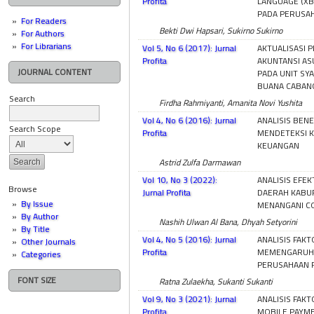
Profita
LANGUAGE (XB
PADA PERUSAH
For Readers
Bekti Dwi Hapsari, Sukirno Sukirno
For Authors
For Librarians
Vol 5, No 6 (2017): Jurnal
AKTUALISASI 
Profita
AKUNTANSI AS
JOURNAL CONTENT
PADA UNIT SYA
BUANA CABAN
Search
Firdha Rahmiyanti, Amanita Novi Yushita
Vol 4, No 6 (2016): Jurnal
ANALISIS BEN
Search Scope
Profita
MENDETEKSI 
KEUANGAN
Astrid Zulfa Darmawan
Vol 10, No 3 (2022):
ANALISIS EFE
Browse
Jurnal Profita
DAERAH KABU
By Issue
MENANGANI C
By Author
Nashih Ulwan Al Bana, Dhyah Setyorini
By Title
Vol 4, No 5 (2016): Jurnal
ANALISIS FAK
Other Journals
Profita
MEMENGARUHI 
Categories
PERUSAHAAN 
FONT SIZE
Ratna Zulaekha, Sukanti Sukanti
Vol 9, No 3 (2021): Jurnal
ANALISIS FAK
Profita
MOBILE PAYME