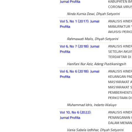
Jurnal Profita
KABUPATEN B
CORONA VIRUS
Ninda Kurnia Dewi, Dhyah Setyorini
Vol 5, No 1 (2017): Jurnal
ANALISIS KIN
Profita
MANUFAKTUR 
AKUISISI PERI
Rahmawati Malis, Dhyah Setyorini
Vol 6, No 7 (2018): Jurnal
ANALISIS KIN
Profita
SETELAH AKUI
TERDAFTAR DI
Hanifani Nur Aziz, Adeng Pustikaningsih
Vol 6, No 6 (2018): Jurnal
ANALISIS KIN
Profita
KEUANGAN PA
MASYARAKAT 
MASYARAKAT 
PEMBERHENTI
PERKOTAAN DI
Muhammad Idris, Indarto Waluyo
Vol 10, No 6 (2022):
ANALISIS KINE
Jurnal Profita
PENANGANAN 
DALAM MENANG
Vania Sabela Izdhihar, Dhyah Setyorini