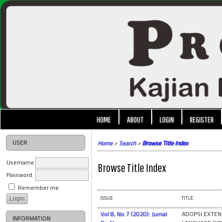
HOME
ABOUT
LOGIN
REGISTER
USER
Home
>
Search
>
Browse Title Index
Username
Browse Title Index
Password
Remember me
ISSUE
TITLE
Vol 8, No 7 (2020): Jurnal
ADOPSI EXTEN
INFORMATION