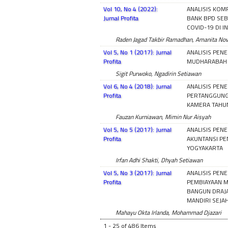
Vol 10, No 4 (2022):
ANALISIS KOM
Jurnal Profita
BANK BPD SE
COVID-19 DI I
Raden Jagad Takbir Ramadhan, Amanita Novi
Vol 5, No 1 (2017): Jurnal
ANALISIS PEN
Profita
MUDHARABAH 
Sigit Purwoko, Ngadirin Setiawan
Vol 6, No 4 (2018): Jurnal
ANALISIS PEN
Profita
PERTANGGUNG
KAMERA TAHU
Fauzan Kurniawan, Mimin Nur Aisyah
Vol 5, No 5 (2017): Jurnal
ANALISIS PEN
Profita
AKUNTANSI PE
YOGYAKARTA
Irfan Adhi Shakti, Dhyah Setiawan
Vol 5, No 3 (2017): Jurnal
ANALISIS PENE
Profita
PEMBIAYAAN 
BANGUN DRAJ
MANDIRI SEJA
Mahayu Okta Irlanda, Mohammad Djazari
1 - 25 of 486 Items