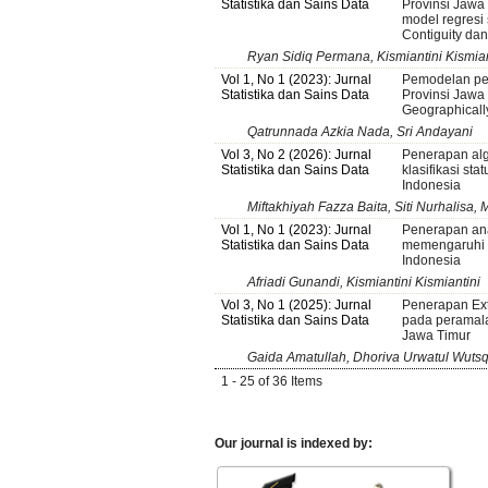
Statistika dan Sains Data
Provinsi Jaw
model regresi
Contiguity da
Ryan Sidiq Permana, Kismiantini Kismia
Vol 1, No 1 (2023): Jurnal
Pemodelan pen
Statistika dan Sains Data
Provinsi Jaw
Geographicall
Qatrunnada Azkia Nada, Sri Andayani
Vol 3, No 2 (2026): Jurnal
Penerapan alg
Statistika dan Sains Data
klasifikasi sta
Indonesia
Miftakhiyah Fazza Baita, Siti Nurhalisa, 
Vol 1, No 1 (2023): Jurnal
Penerapan anal
Statistika dan Sains Data
memengaruhi 
Indonesia
Afriadi Gunandi, Kismiantini Kismiantini
Vol 3, No 1 (2025): Jurnal
Penerapan Ex
Statistika dan Sains Data
pada peramalan
Jawa Timur
Gaida Amatullah, Dhoriva Urwatul Wuts
1 - 25 of 36 Items
Our journal is indexed by: