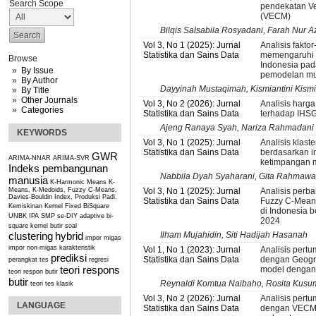
Search Scope
pendekatan Ve
(VECM)
Bilqis Salsabila Rosyadani, Farah Nur 
Vol 3, No 1 (2025): Jurnal
Analisis fakto
Statistika dan Sains Data
memengaruhi 
Browse
Indonesia pa
By Issue
pemodelan mul
By Author
Dayyinah Mustaqimah, Kismiantini Kismi
By Title
Other Journals
Vol 3, No 2 (2026): Jurnal
Analisis harga
Categories
Statistika dan Sains Data
terhadap IHSG
Ajeng Ranaya Syah, Nariza Rahmadani Pu
KEYWORDS
Vol 3, No 1 (2025): Jurnal
Analisis klast
Statistika dan Sains Data
berdasarkan i
GWR
ARIMA-NNAR
ARIMA-SVR
ketimpangan 
Indeks pembangunan
Nabbila Dyah Syaharani, Gita Rahmawati,
manusia
K-Harmonic Means
K-
Means, K-Medoids, Fuzzy C-Means,
Vol 3, No 1 (2025): Jurnal
Analisis perb
Davies-Bouldin Index, Produksi Padi.
Statistika dan Sains Data
Fuzzy C-Mean
Kemiskinan
Kernel Fixed BiSquare
di Indonesia 
UNBK IPA SMP se-DIY
adaptive bi-
2024
square kernel
butir soal
clustering
hybrid
Ilham Mujahidin, Siti Hadijah Hasanah
impor migas
impor non-migas
karakteristik
Vol 1, No 1 (2023): Jurnal
Analisis pert
prediksi
Statistika dan Sains Data
dengan Geogra
perangkat tes
regresi
teori respons
model dengan
teori respon butir
butir
Reynaldi Komtua Naibaho, Rosita Kusu
teori tes klasik
Vol 3, No 2 (2026): Jurnal
Analisis pert
LANGUAGE
Statistika dan Sains Data
dengan VECM: 