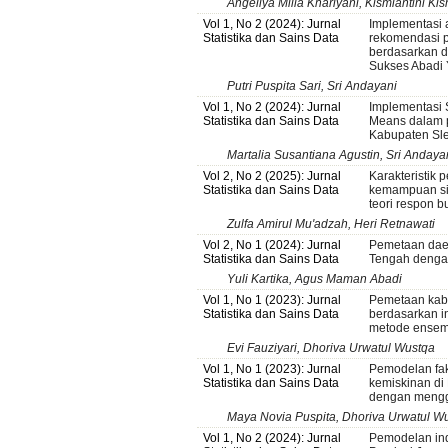
Angeliya Milla Khariyani, Kismiantini Kis
Vol 1, No 2 (2024): Jurnal
Implementasi a
Statistika dan Sains Data
rekomendasi p
berdasarkan da
Sukses Abadi 
Putri Puspita Sari, Sri Andayani
Vol 1, No 2 (2024): Jurnal
Implementasi 
Statistika dan Sains Data
Means dalam
Kabupaten Sl
Martalia Susantiana Agustin, Sri Andaya
Vol 2, No 2 (2025): Jurnal
Karakteristik 
Statistika dan Sains Data
kemampuan si
teori respon bu
Zulfa Amirul Mu'adzah, Heri Retnawati
Vol 2, No 1 (2024): Jurnal
Pemetaan dae
Statistika dan Sains Data
Tengah denga
Yuli Kartika, Agus Maman Abadi
Vol 1, No 1 (2023): Jurnal
Pemetaan kabu
Statistika dan Sains Data
berdasarkan i
metode ensemb
Evi Fauziyari, Dhoriva Urwatul Wustqa
Vol 1, No 1 (2023): Jurnal
Pemodelan fak
Statistika dan Sains Data
kemiskinan di
dengan mengg
Maya Novia Puspita, Dhoriva Urwatul W
Vol 1, No 2 (2024): Jurnal
Pemodelan in