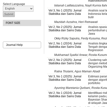
makroekonom
Select Language
Istianah Latifatuzzahra, Nayli Kurnia Ilah
Vol 3, No 1 (2025): Jurnal
Analisis soal
Statistika dan Sains Data
Indonesia kel
butir
Mazidah Azzahra, Heri Retnawati
FONT SIZE
Vol 2, No 2 (2025): Jurnal
Analisis spasi
Statistika dan Sains Data
pertumbuhan p
Jawa
Okky Rizky Saputra, Ferdy Kusuma, Rezk
Vol 2, No 1 (2024): Jurnal
Analisis tingk
Journal Help
Statistika dan Sains Data
Tengah denga
Regression
Mukhamad Syaiful Anwar, Rosita Kusum
Vol 2, No 2 (2025): Jurnal
Clustering sa
Statistika dan Sains Data
dengan metod
Organizing M
Ratna Triutami, Agus Maman Abadi
Vol 3, No 1 (2025): Jurnal
Estimasi param
Statistika dan Sains Data
dengan algor
portofolio
Ayuning Maretania Qurbani, Rosita Kus
Vol 2, No 1 (2024): Jurnal
Identifikasi ri
Statistika dan Sains Data
kelamin pada 
Bayesian Sha
di wilayah Ja