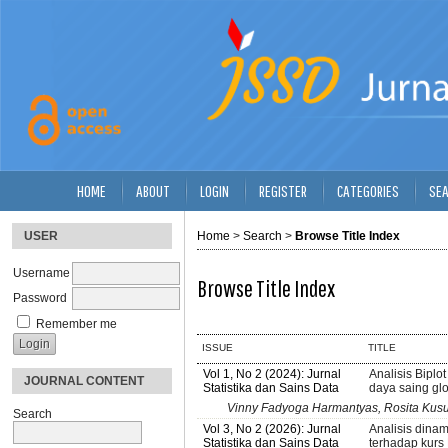
HOME
ABOUT
LOGIN
REGISTER
CATEGORIES
SE
USER
Home
>
Search
>
Browse Title Index
Username
Browse Title Index
Password
Remember me
ISSUE
TITLE
Vol 1, No 2 (2024): Jurnal
Analisis Bipl
JOURNAL CONTENT
Statistika dan Sains Data
daya saing gl
Vinny Fadyoga Harmantyas, Rosita Kus
Search
Vol 3, No 2 (2026): Jurnal
Analisis dina
Statistika dan Sains Data
terhadap kurs 