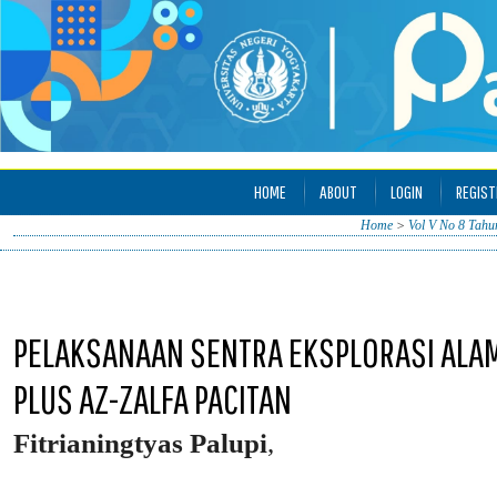
HOME
ABOUT
LOGIN
REGIST
Home
>
Vol V No 8 Tahu
PELAKSANAAN SENTRA EKSPLORASI ALAM
PLUS AZ-ZALFA PACITAN
Fitrianingtyas Palupi
,