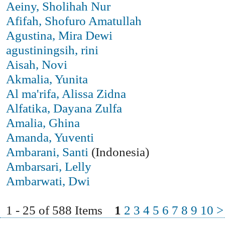
Aeiny, Sholihah Nur
Afifah, Shofuro Amatullah
Agustina, Mira Dewi
agustiningsih, rini
Aisah, Novi
Akmalia, Yunita
Al ma'rifa, Alissa Zidna
Alfatika, Dayana Zulfa
Amalia, Ghina
Amanda, Yuventi
Ambarani, Santi
(Indonesia)
Ambarsari, Lelly
Ambarwati, Dwi
1 - 25 of 588 Items
1
2
3
4
5
6
7
8
9
10
>