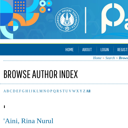
HOME
ABOUT
LOGIN
REGIST
Home
>
Search
>
Brows
BROWSE AUTHOR INDEX
A
B
C
D
E
F
G
H
I
J
K
L
M
N
O
P
Q
R
S
T
U
V
W
X
Y
Z
All
'
'Aini, Rina Nurul