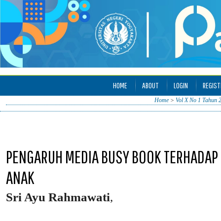
HOME
ABOUT
LOGIN
REGIST
Home
>
Vol X No 1 Tahun 
PENGARUH MEDIA BUSY BOOK TERHADAP
ANAK
Sri Ayu Rahmawati
,