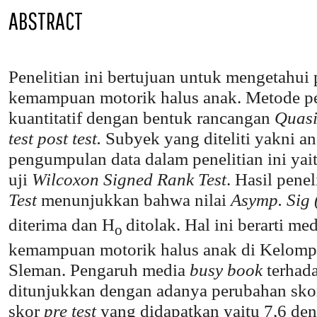
ABSTRACT
Penelitian ini bertujuan untuk mengetahu
kemampuan motorik halus anak. Metode p
kuantitatif dengan bentuk rancangan
Quasi
test post test.
Subyek yang diteliti yakni an
pengumpulan data dalam penelitian ini yai
uji
Wilcoxon Signed Rank Test
. Hasil penel
Test
menunjukkan bahwa nilai
Asymp. Sig (
diterima dan H
ditolak. Hal ini berarti me
o
kemampuan motorik halus anak di Kelom
Sleman. Pengaruh media
busy book
terhad
ditunjukkan dengan adanya perubahan sko
skor
pre test
yang didapatkan yaitu 7,6 den