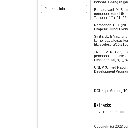
Indonesia dengan geog
Journal Help
Ramadayani, M. R., In
pembobot kernel fixe
Terapan, 4(1), 51–62. 
Ramadhan, F. H. (201
Ekopem: Jurnal Ekon
Safitri, U., & Amalia
kernel pada kasus kem
https://doi.org/10.21
Tizona, A. R., Goeja
pembobot adaptive ke
Eksponensial, 8(1), 8
UNDP (United Nations
Development Programm
DOI:
https://doi.org/
Refbacks
There are curren
Copyright (c) 2023 Ju