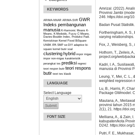
Amrizal. (2022). Ana
KEYWORDS
Provinsi Jambi (mode
246. https://doi.org/
GWR
ARIMA-NNAR
ARIMA-SVR
Indeks pembangunan
Badan Pusat Statisti
manusia
K-Harmonic Means
K-
Fortheringham, A. S., 
Means, K-Medoids, Fuzzy C-Means,
varying relationships
Davies-Bouldin Index, Produksi Padi.
Kemiskinan
Kernel Fixed BiSquare
Fox, J., Weisberg, S.,
UNBK IPA SMP se-DIY
adaptive bi-
square kernel
butir soal
Hothorn, T., Zeileis, 
clustering
hybrid
impor migas
project.org/web/packa
impor non-migas
karakteristik
prediksi
perangkat tes
regresi
Kadri, I. A., Susilawa
teori respons
manusia di Provinsi P
teori respon butir
butir
teori tes klasik
Leung, Y., Mei, C. L., 
weighted regression m
LANGUAGE
Lu, B., Harris, P., Cha
Package GWmodel. CRA
Select Language
Maulana, A., Meilawa
provinsi tahun 2015 m
2(1), 21. https://doi.
FONT SIZE
Melliana, A., & Zain,
kabupaten/kota Provi
D242. https://doi.org
Putri, F. E., Mukhasa