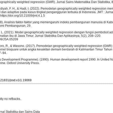
raphically weighted regression (GWR). Jurnal Sains Matematika Dan Statistika, 8
diyah, F. H., & Hadi, I. (2022). Pemodelan geographically weighted regression m
d dan adaptive pada kasus tingkat pengangguran terbuka di Indonesia. JMT : Jurn
https://doi.org/10.21009/jmt.4.1.5
8). Analisis faktor-faktor yang memengaruhi indeks pembangunan manusia di Ka
omi Pembangunan, 29.
na, L. (2021). Model geographically weighted regression dengan fungsi pembobot ad
atian ibu di Jawa Timur. Jurnal Statistika Dan Aplikasinya, 5(2), 208–220.
009/JSA.05209
ntoro, R., & Wasono. (2017). Pemodelan geographically weighted regression (GWR)
rnel bisquare untuk angka kesakitan demam berdarah di Kalimantan Timur Tahun 
7–94.
 Development Programme). (1990). Human development report 1990. In United N
e. Oxford University Press.
10.21831/jssd.v1i1.19069
tly no refbacks.
rnal Statistika dan Sains Data