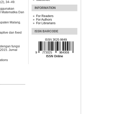
(2), 34–49.
INFORMATION
enggunakan
al Matematika Dan
For Readers
For Authors
bupaten Malang.
For Librarians
ISSN BARCODE
aptive dan fixed
 dengan fungsi
2015. Jurnal
ISSN Online
ations