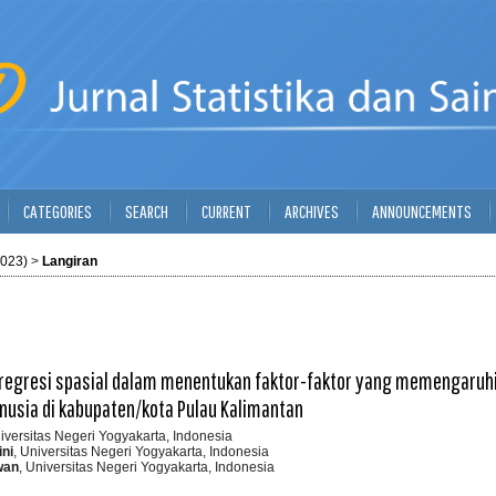
CATEGORIES
SEARCH
CURRENT
ARCHIVES
ANNOUNCEMENTS
2023)
>
Langiran
regresi spasial dalam menentukan faktor-faktor yang memengaruhi
sia di kabupaten/kota Pulau Kalimantan
niversitas Negeri Yogyakarta, Indonesia
ini
, Universitas Negeri Yogyakarta, Indonesia
wan
, Universitas Negeri Yogyakarta, Indonesia