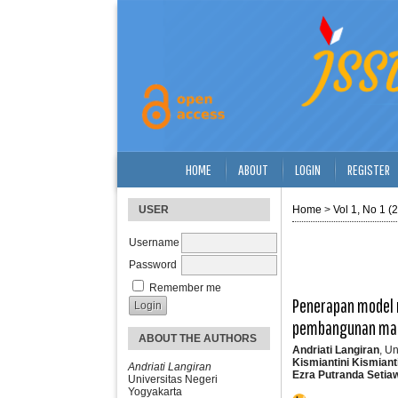
HOME
ABOUT
LOGIN
REGISTER
USER
Home
>
Vol 1, No 1 (
Username
Password
Remember me
Penerapan model 
pembangunan manu
ABOUT THE AUTHORS
Andriati Langiran
, U
Kismiantini Kismiant
Andriati Langiran
Ezra Putranda Setia
Universitas Negeri
Yogyakarta