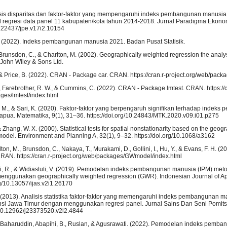
lisis disparitas dan faktor-faktor yang mempengaruhi indeks pembangunan manusia
l regresi data panel 11 kabupaten/kota tahun 2014-2018. Jurnal Paradigma Ekono
10.22437/jpe.v17i2.10154
k. (2022). Indeks pembangunan manusia 2021. Badan Pusat Statisik.
Brunsdon, C., & Charlton, M. (2002). Geographically weighted regression the analysi
. John Wiley & Sons Ltd.
 & Price, B. (2022). CRAN - Package car. CRAN. https://cran.r-project.org/web/pack
A., Farebrother, R. W., & Cummins, C. (2022). CRAN - Package lmtest. CRAN. https://c
ges/lmtest/index.html
ti, M., & Sari, K. (2020). Faktor-faktor yang berpengaruh signifikan terhadap indek
apua. Matematika, 9(1), 31–36. https://doi.org/10.24843/MTK.2020.v09.i01.p275
& Zhang, W. X. (2000). Statistical tests for spatial nonstationarity based on the geog
odel. Environment and Planning A, 32(1), 9–32. https://doi.org/10.1068/a3162
rlton, M., Brunsdon, C., Nakaya, T., Murakami, D., Gollini, I., Hu, Y., & Evans, F. H. (
N. https://cran.r-project.org/web/packages/GWmodel/index.html
ti, R., & Widiastuti, V. (2019). Pemodelan indeks pembangunan manusia (IPM) met
enggunakan geographically weighted regression (GWR). Indonesian Journal of Appl
org/10.13057/ijas.v2i1.26170
 I. (2013). Analisis statistika faktor-faktor yang memengaruhi indeks pembangunan m
nsi Jawa Timur dengan menggunakan regresi panel. Jurnal Sains Dan Seni Pomits
/10.12962/j23373520.v2i2.4844
r, Baharuddin, Abapihi, B., Ruslan, & Agusrawati. (2022). Pemodelan indeks pemb