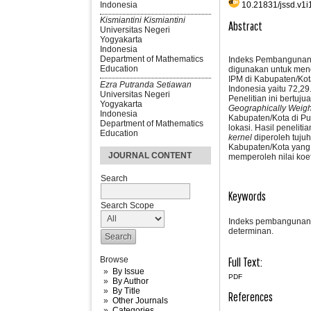
10.21831/jssd.v1i
Indonesia
Kismiantini Kismiantini
Abstract
Universitas Negeri
Yogyakarta
Indonesia
Department of Mathematics
Indeks Pembangunan 
Education
digunakan untuk men
IPM di Kabupaten/Kot
Ezra Putranda Setiawan
Indonesia yaitu 72,29
Universitas Negeri
Penelitian ini bertuj
Yogyakarta
Geographically Weig
Indonesia
Kabupaten/Kota di P
Department of Mathematics
lokasi. Hasil peneli
Education
kernel
diperoleh tuj
Kabupaten/Kota yang 
JOURNAL CONTENT
memperoleh nilai koe
Search
Keywords
Search Scope
Indeks pembangunan ma
determinan.
Browse
Full Text:
By Issue
PDF
By Author
By Title
References
Other Journals
Categories