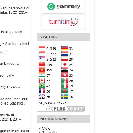
 kabupaten/kota di
mika, 17(2), 235–
s of spatially
VISITORS
ages/car/index.html
ran.r-
s pembangunan
raphically
2022). CRAN -
ode baru menurut
ied Statistics,
anusia di
NOTIFICATIONS
, 2(2), D237–
View
angunan manusia di
Subscribe