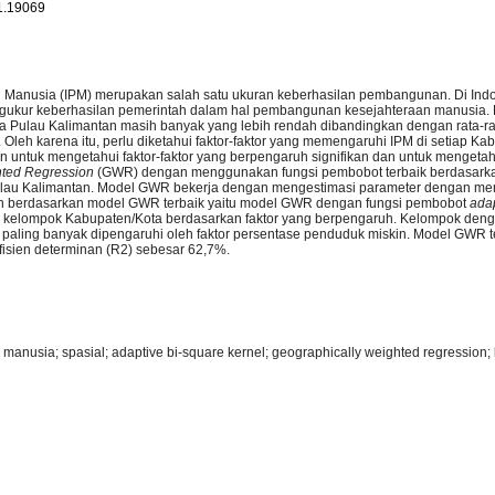
1.19069
Manusia (IPM) merupakan salah satu ukuran keberhasilan pembangunan. Di Indo
gukur keberhasilan pemerintah dalam hal pembangunan kesejahteraan manusia. 
a Pulau Kalimantan masih banyak yang lebih rendah dibandingkan dengan rata-ra
. Oleh karena itu, perlu diketahui faktor-faktor yang memengaruhi IPM di setiap Ka
uan untuk mengetahui faktor-faktor yang berpengaruh signifikan dan untuk mengeta
hted Regression
(GWR) dengan menggunakan fungsi pembobot terbaik berdasark
ulau Kalimantan. Model GWR bekerja dengan mengestimasi parameter dengan m
tian berdasarkan model GWR terbaik yaitu model GWR dengan fungsi pembobot
adap
uh kelompok Kabupaten/Kota berdasarkan faktor yang berpengaruh. Kelompok den
paling banyak dipengaruhi oleh faktor persentase penduduk miskin. Model GWR t
fisien determinan (R2) sebesar 62,7%.
nusia; spasial; adaptive bi-square kernel; geographically weighted regression; 