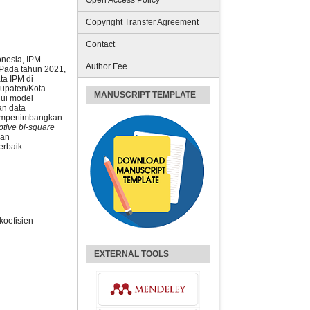
Open Access Policy
Copyright Transfer Agreement
Contact
nesia, IPM
Author Fee
Pada tahun 2021,
ta IPM di
bupaten/Kota.
MANUSCRIPT TEMPLATE
hui model
an data
empertimbangkan
tive bi-square
gan
erbaik
koefisien
EXTERNAL TOOLS