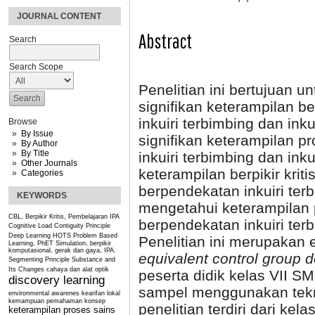
JOURNAL CONTENT
Abstract
Search
Search Scope
Penelitian ini bertujuan 
signifikan keterampilan be
inkuiri terbimbing dan ink
Browse
By Issue
signifikan keterampilan p
By Author
By Title
inkuiri terbimbing dan ink
Other Journals
keterampilan berpikir kriti
Categories
berpendekatan inkuiri terb
KEYWORDS
mengetahui keterampilan p
CBL, Berpikir Kritis, Pembelajaran IPA
berpendekatan inkuiri terb
Cognitive Load
Contiguity Principle
Deep Learning
HOTS
Problem Based
Penelitian ini merupaka
Learning, PhET Simulation, berpikir
komputasional, gerak dan gaya, IPA.
equivalent control group 
Segmenting Principle
Substance and
Its Changes
cahaya dan alat optik
peserta didik kelas VII 
discovery learning
sampel menggunakan tek
environmental awarenes
kearifan lokal
kemampuan pemahaman konsep
penelitian terdiri dari k
keterampilan proses sains