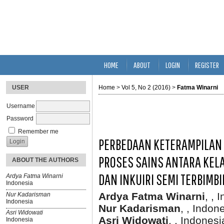
HOME
ABOUT
LOGIN
REGISTER
USER
Home
>
Vol 5, No 2 (2016)
>
Fatma Winarni
Username
Password
Remember me
PERBEDAAN KETERAMPILAN 
PROSES SAINS ANTARA KEL
ABOUT THE AUTHORS
DAN INKUIRI SEMI TERBIMB
Ardya Fatma Winarni
Indonesia
Ardya Fatma Winarni
, , 
Nur Kadarisman
Indonesia
Nur Kadarisman
, , Indon
Asri Widowati
Asri Widowati
, , Indonesi
Indonesia