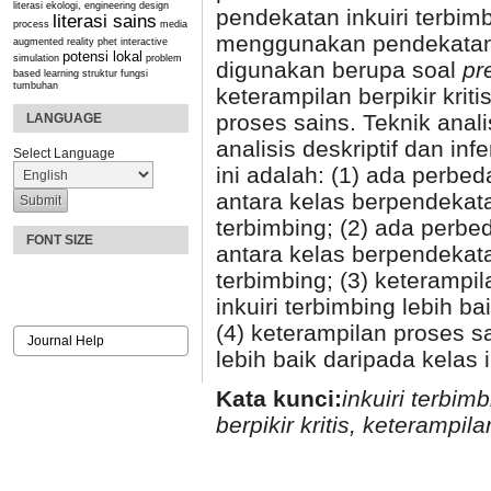
literasi ekologi, engineering design
pendekatan inkuiri terbim
literasi sains
process
media
menggunakan pendekatan i
augmented reality
phet interactive
potensi lokal
simulation
problem
digunakan berupa soal
pr
based learning
struktur fungsi
tumbuhan
keterampilan berpikir krit
proses sains. Teknik anal
LANGUAGE
analisis deskriptif dan inf
Select Language
ini adalah: (1) ada perbeda
antara kelas berpendekatan
terbimbing; (2) ada perbe
FONT SIZE
antara kelas berpendekatan
terbimbing; (3) keterampil
inkuiri terbimbing lebih ba
(4) keterampilan proses s
Journal Help
lebih baik daripada kelas 
Kata kunci:
inkuiri terbim
berpikir kritis, keterampil