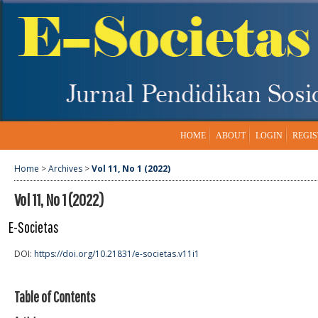
HOME
ABOUT
LOGIN
REGIS
Home
>
Archives
>
Vol 11, No 1 (2022)
Vol 11, No 1 (2022)
E-Societas
DOI:
https://doi.org/10.21831/e-societas.v11i1
Table of Contents