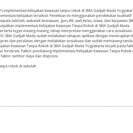
n 1) implementasi kebijakan kawasan tanpa rokok di SMA Gadjah Mada Yogyakart
entasi kebijakan tersebut. Penelitian ini menggunakan pendekatan kualitatif
h kepala sekolah, wakasek kesiswaan, guru BK, wali kelas, siswa, dan karyawan S
nunjukkan implementasi Kebijakan Kawasan Tanpa Rokok di SMA Gadjah Mada
serta tugas masing-masing, tahap interpretasi menggunakan cara sosialisasi.
n MOS. SMA Gadjah Mada sudah melakukan tahapan aplikasi dengan menerapkan 
ran dan peralatan dengan melakukan sosialisasi dan sudah memasang tanda 
jakan Kawasan Tanpa Rokok di SMA Gadjah Mada Yogyakarta terjadi pada fak
ktur birokrasi. Faktor pendukung Implementasi Kebijakan Kawasan Tanpa Rokok 
faktor sumber daya dan disposisi.
tanpa rokok di sekolah