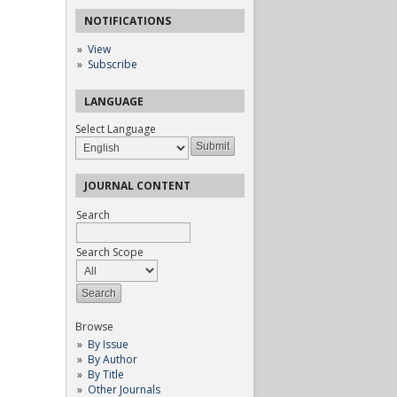
NOTIFICATIONS
View
Subscribe
LANGUAGE
Select Language
JOURNAL CONTENT
Search
Search Scope
Browse
By Issue
By Author
By Title
Other Journals