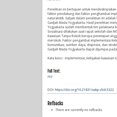
Penelitian ini bertujuan untuk mendeskripsika
faktor pendukung dan faktor penghambat implem
naturalistik. Subjek dalam penelitian ini adala
Gadjah Mada Yogyakarta. Hasil penelitian me
Yogyakarta sudah membentuk tim pelaksana ber
Sosialisasi dilakukan saat rapat sekolah da
Kawasan Tanpa Rokok berupa penetapan angga
merokok. Faktor pengambat implementasi Kebi
komunikasi, sumber daya, disposisi, dan stru
Gadjah Mada Yogyakarta dapat dijumpai pada 
Kata kunci : implementasi, kebijakan kawasan 
Full Text:
PDF
DOI:
https://doi.org/10.21831/sakp.v5i6.5322
Refbacks
There are currently no refbacks.