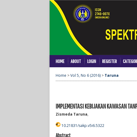
HOME
ABOUT
LOGIN
REGISTER
CATEGOR
Home
>
Vol 5, No 6 (2016)
>
Taruna
IMPLEMENTASI KEBIJAKAN KAWASAN TAN
Zismeda Taruna
,
10.21831/sakp.v5i6.5322
Abstract