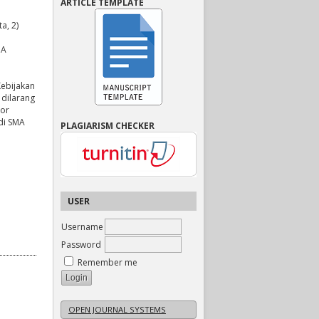
ARTICLE TEMPLATE
a, 2)
MA
Kebijakan
dilarang
tor
di SMA
PLAGIARISM CHECKER
USER
Username
Password
Remember me
OPEN JOURNAL SYSTEMS