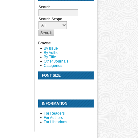
Search
Search Scope
Browse
By Issue
By Author
By Title
Other Journals
Categories
FONT SIZE
INFORMATION
For Readers
For Authors
For Librarians