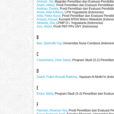
Aminah, Siti
, Magister Penelitian dan Evaluasi Pendidik
Anam, Atfalul
, Prodi Penelitian dan Evaluasi Pendidik
Andrian, Dedek
, Prodi Penelitian dan Evaluasi Pendid
Anisa, Alita Arifiana
, LP3I Yogyakarta (Indonesia)
Arifa, Fieka Nurul
, Prodi Penelitian dan Evaluasi Pendi
Arsyad, Arsyad
, Kumaidi MTsN Wanci Wakatobi (Indone
Atmanta, Dwi
, LPMP D.I. Yogyakarta (Indonesia)
Aziz, Abdul
, Prodi PEP PPs UNY (Indonesia)
B
Bau, Qadriathi Dg
, Universitas Nusa Cendana (Indonesi
C
Charismana, Dian Satria
, Program Studi (S-2) Peneliti
D
Dianti, Puteri Rosiati Rakhma
, Yayasan Al-Muthi’in (Ind
E
Elvira, Melly
, Program Studi (S-2) Penelitian dan Evalu
F
Fannani, Khaeran Nur
, Prodi Penelitian dan Evaluasi 
Faraz, Nahiyah Jaidi
, Fakultas Ekonomi, Universitas Ne