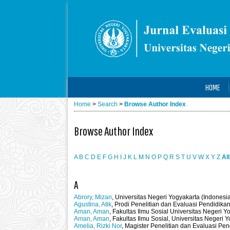
HOME
Home
>
Search
>
Browse Author Index
Browse Author Index
A
B
C
D
E
F
G
H
I
J
K
L
M
N
O
P
Q
R
S
T
U
V
W
X
Y
Z
All
A
Abrory, Mizan
, Universitas Negeri Yogyakarta (Indonesi
Agustina, Atik
, Prodi Penelitian dan Evaluasi Pendidik
Aman, Aman
, Fakultas Ilmu Sosial Universitas Negeri Y
Aman, Aman
, Fakultas Ilmu Sosial, Universitas Negeri 
Amelia, Rizki Nor
, Magister Penelitian dan Evaluasi Pen