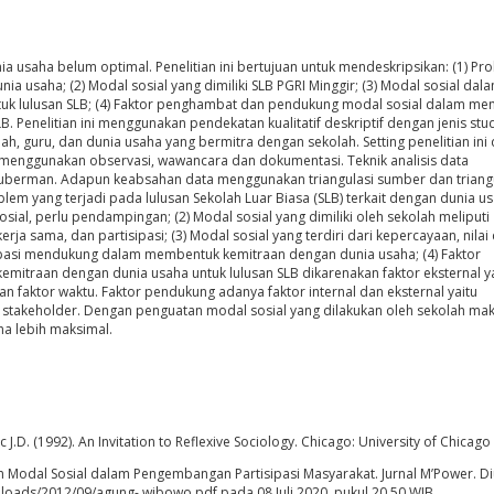
ia usaha belum optimal. Penelitian ini bertujuan untuk mendeskripsikan: (1) Pr
nia usaha; (2) Modal sosial yang dimiliki SLB PGRI Minggir; (3) Modal sosial dal
uk lulusan SLB; (4) Faktor penghambat dan pendukung modal sosial dalam m
. Penelitian ini menggunakan pendekatan kualitatif deskriptif dengan jenis stud
lah, guru, dan dunia usaha yang bermitra dengan sekolah. Setting penelitian ini 
 menggunakan observasi, wawancara dan dokumentasi. Teknik analisis data
uberman. Adapun keabsahan data menggunakan triangulasi sumber dan triang
Problem yang terjadi pada lulusan Sekolah Luar Biasa (SLB) terkait dengan dunia u
al, perlu pendampingan; (2) Modal sosial yang dimiliki oleh sekolah meliputi
erja sama, dan partisipasi; (3) Modal sosial yang terdiri dari kepercayaan, nilai
isipasi mendukung dalam membentuk kemitraan dengan dunia usaha; (4) Faktor
itraan dengan dunia usaha untuk lulusan SLB dikarenakan faktor eksternal ya
n faktor waktu. Faktor pendukung adanya faktor internal dan eksternal yaitu
stakeholder. Dengan penguatan modal sosial yang dilakukan oleh sekolah ma
a lebih maksimal.
 J.D. (1992). An Invitation to Reflexive Sociology. Chicago: University of Chicago
odal Sosial dalam Pengembangan Partisipasi Masyarakat. Jurnal M’Power. D
ploads/2012/09/agung- wibowo.pdf pada 08 Juli 2020, pukul 20.50 WIB.