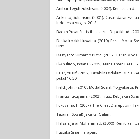
Ambar Teguh Sulistiyani. (2004). Kemitraan d
Arikunto, Suharismi. (2001). Dasar-dasar Evaluas
Indonesia August 2018.
Badan Pusat Statistik : Jakarta. Depdikbud. (
Deska Irbakh Huwaida. (2019). Peran Modal So
UNY.
Destyanto Sumarno Putro. (2017). Peran Modal
El-Khuluqo, Ihsana. (2005). Manajemen PAUD. Y
Fajar, Yusuf. (2019). Disabilitas dalam Dunia
pukul 16.30
Field, John. (2010). Modal Sosial. Yogyakarta: 
Francis Fukuyama. (2002). Trust: Kebijakan S
Fukuyama, F. (2007). The Great Disruption (Ha
Tatanan Sosial). Jakarta: Qalam.
Hafsah, Jafar Mohammad. (2000). Kemitraan Usa
Pustaka Sinar Harapan.