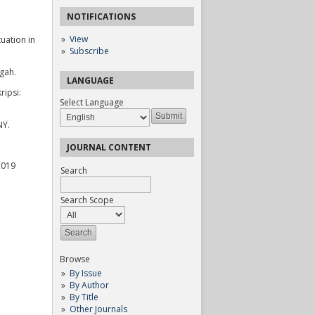
NOTIFICATIONS
View
tuation in
Subscribe
gah.
LANGUAGE
ripsi:
Select Language
NY.
JOURNAL CONTENT
2019
Search
Search Scope
Browse
By Issue
By Author
By Title
Other Journals