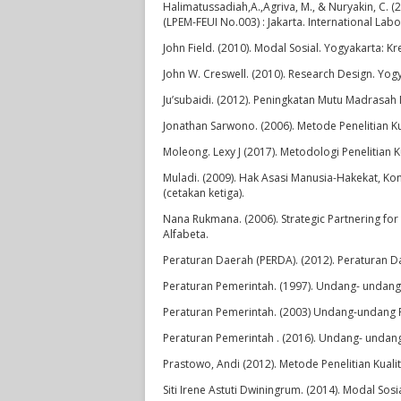
Halimatussadiah,A.,Agriva, M., & Nuryakin, C. (
(LPEM-FEUI No.003) : Jakarta. International Labo
John Field. (2010). Modal Sosial. Yogyakarta: K
John W. Creswell. (2010). Research Design. Yogy
Ju’subaidi. (2012). Peningkatan Mutu Madrasah M
Jonathan Sarwono. (2006). Metode Penelitian Kua
Moleong. Lexy J (2017). Metodologi Penelitian Ku
Muladi. (2009). Hak Asasi Manusia-Hakekat, K
(cetakan ketiga).
Nana Rukmana. (2006). Strategic Partnering 
Alfabeta.
Peraturan Daerah (PERDA). (2012). Peraturan 
Peraturan Pemerintah. (1997). Undang- undang
Peraturan Pemerintah. (2003) Undang-undang 
Peraturan Pemerintah . (2016). Undang- undan
Prastowo, Andi (2012). Metode Penelitian Kuali
Siti Irene Astuti Dwiningrum. (2014). Modal So