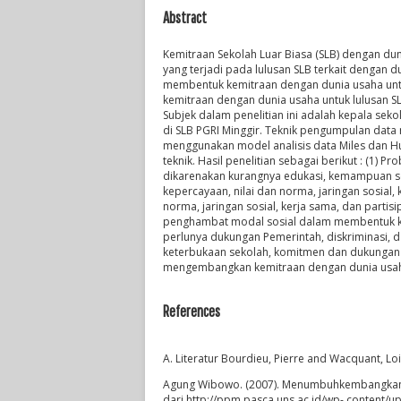
Abstract
Kemitraan Sekolah Luar Biasa (SLB) dengan dun
yang terjadi pada lulusan SLB terkait dengan du
membentuk kemitraan dengan dunia usaha unt
kemitraan dengan dunia usaha untuk lulusan SLB
Subjek dalam penelitian ini adalah kepala seko
di SLB PGRI Minggir. Teknik pengumpulan data
menggunakan model analisis data Miles dan H
teknik. Hasil penelitian sebagai berikut : (1) 
dikarenakan kurangnya edukasi, kemampuan sosi
kepercayaan, nilai dan norma, jaringan sosial, k
norma, jaringan sosial, kerja sama, dan part
penghambat modal sosial dalam membentuk kem
perlunya dukungan Pemerintah, diskriminasi, da
keterbukaan sekolah, komitmen dan dukungan 
mengembangkan kemitraan dengan dunia usah
References
A. Literatur Bourdieu, Pierre and Wacquant, Loic
Agung Wibowo. (2007). Menumbuhkembangkan M
dari http://ppm.pasca.uns.ac.id/wp- content/u