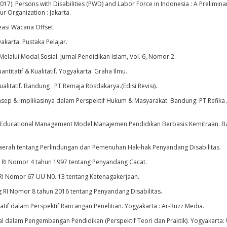
2017). Persons with Disabilities (PWD) and Labor Force in Indonesia : A Prelimina
ur Organization : Jakarta.
reasi Wacana Offset.
akarta: Pustaka Pelajar.
elalui Modal Sosial. Jurnal Pendidikan Islam, Vol. 6, Nomor 2.
ntitatif & Kualitatif. Yogyakarta: Graha Ilmu.
alitatif. Bandung : PT Remaja Rosdakarya.(Edisi Revisi).
onsep & Implikasinya dalam Perspektif Hukum & Masyarakat. Bandung: PT Refika
for Educational Management Model Manajemen Pendidikan Berbasis Kemitraan. 
Daerah tentang Perlindungan dan Pemenuhan Hak-hak Penyandang Disabilitas.
 RI Nomor 4 tahun 1997 tentang Penyandang Cacat.
RI Nomor 67 UU N0. 13 tentang Ketenagakerjaan.
g RI Nomor 8 tahun 2016 tentang Penyandang Disabilitas.
tatif dalam Perspektif Rancangan Penelitian. Yogyakarta : Ar-Ruzz Media.
sial dalam Pengembangan Pendidikan (Perspektif Teori dan Praktik). Yogyakarta: