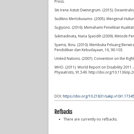
Press.
Siti Irene Astuti Dwiningrum. (2015). Desentral
Sudikno Mertokusumo. (2005). Mengenal Hukum:
Sugiyono. (2016). Memahami Penelitian Kualitat
Sukmadinata, Nana Syaodih (2009). Metode Pen
Syamsi, Ibnu. (2010). Membuka Peluang Berwira
Pendidikan dan Kebudayaan, 16, 90-103.
United Nations. (2007). Convention on the Right
WHO. (2011). World Report on Disability 2011. 
Physiatrists, 91,549. http://doi.org/10.1136/ip
DOI:
https://doi.org/10.21831/sakp.v10i1.1734
Refbacks
There are currently no refbacks.