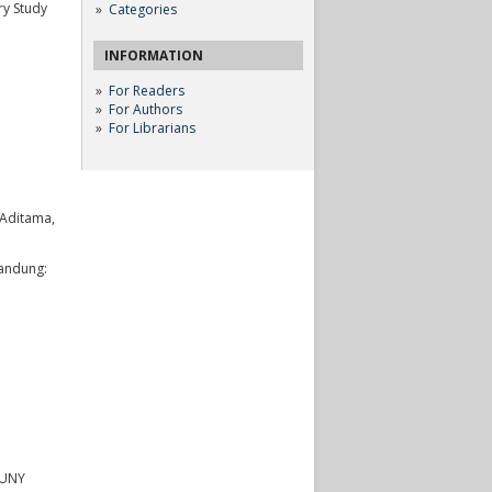
ry Study
Categories
INFORMATION
For Readers
For Authors
For Librarians
 Aditama,
Bandung:
 UNY