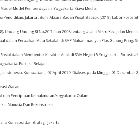
an Model-Model Pemberdayaan. Yogyakarta: Gava Media.
i Pendidikan. Jakarta : Bumi Aksara Badan Pusat Statistik.(2018). Labor Force Si
2008). Undang-Undang RI No.20 Tahun 2008 tentang Usaha Mikro Kecil, dan Menen
sial dalam Perbaikan Mutu Sekolah di SMP Muhammadiyah Plus Gunung Pring. Sk
 Sosial dalam Membentuk Karakter Anak di SMA Negeri 5 Yogyakarta. Skripsi: U
ogyakarta: Pustaka Belajar
 Kerja Indonesia. Kompasiana, 07 April 2019. Diakses pada Minggu, 01 Desember 
Kreasi Wacana.
osial dan Penciptaan Kemakmuran.Yogyakarta: Qalam.
kekat Manusia Dan Rekonstruksi
ha Konsepsi dan Strategi. Jakarta: