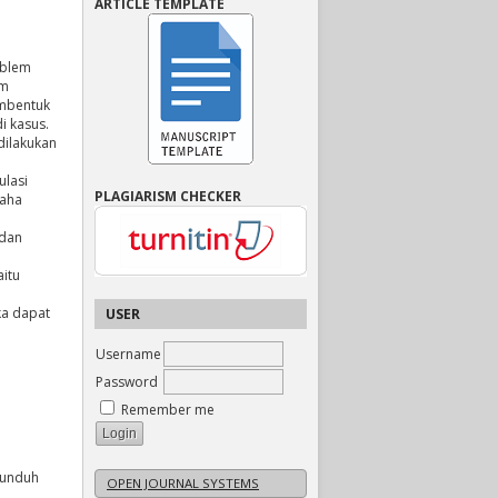
ARTICLE TEMPLATE
oblem
am
embentuk
i kasus.
dilakukan
ulasi
PLAGIARISM CHECKER
saha
 dan
itu
ka dapat
USER
Username
Password
Remember me
iunduh
OPEN JOURNAL SYSTEMS