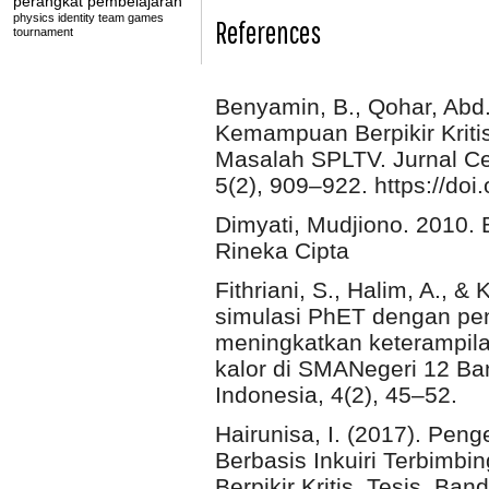
perangkat pembelajaran
physics identity
team games
References
tournament
Benyamin, B., Qohar, Abd.,
Kemampuan Berpikir Krit
Masalah SPLTV. Jurnal Ce
5(2), 909–922. https://do
Dimyati, Mudjiono. 2010. 
Rineka Cipta
Fithriani, S., Halim, A., 
simulasi PhET dengan pen
meningkatkan keterampilan
kalor di SMANegeri 12 Ba
Indonesia, 4(2), 45–52.
Hairunisa, I. (2017). Pe
Berbasis Inkuiri Terbimb
Berpikir Kritis. Tesis. B