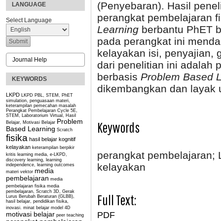
(Penyebaran). Hasil pene
LANGUAGE
perangkat pembelajaran f
Select Language
Learning
berbantu PhET be
pada perangkat ini mendap
kelayakan isi, penyajian,
Journal Help
dari penelitian ini adala
berbasis
Problem Based L
KEYWORDS
dikembangkan dan layak 
LKPD
LKPD PBL, STEM, PhET
simulation, penguasaan materi,
keterampilan pemecahan masalah
Perangkat Pembelajaran Cycle 5E,
STEM, Laboratorium Virtual, Hasil
Problem
Keywords
Belajar, Motivasi Belajar
Based Learning
Scratch
fisika
hasil belajar kognitif
kelayakan
keterampilan berpikir
perangkat pembelajaran;
kritis
learning media, e-LKPD,
discovery learning, learning
kelayakan
independence, learning outcomes
media
materi vektor
pembelajaran
media
pembelajaran fisika
media
pembelajaran, Scratch 3D, Gerak
Full Text:
Lurus Berubah Beraturan (GLBB),
hasil belajar, pendidikan fisika,
inovasi.
minat belajar
model 4D
PDF
motivasi belajar
peer teaching