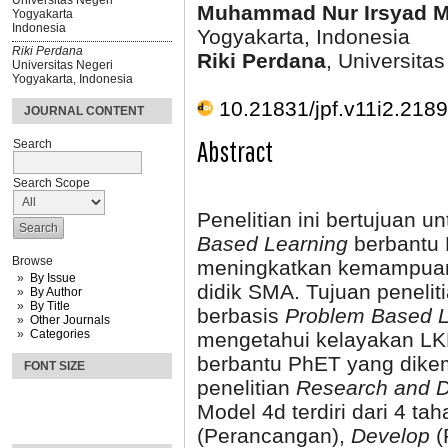
Universitas Negeri
Muhammad Nur Irsyad M
Yogyakarta
Indonesia
Yogyakarta, Indonesia
Riki Perdana
Riki Perdana
, Universita
Universitas Negeri
Yogyakarta, Indonesia
10.21831/jpf.v11i2.218
JOURNAL CONTENT
Abstract
Search
Search Scope
Penelitian ini bertujuan
Based Learning
berbantu 
Browse
meningkatkan kemampuan be
By Issue
didik SMA. Tujuan peneli
By Author
By Title
berbasis
Problem Based L
Other Journals
Categories
mengetahui kelayakan L
berbantu PhET yang dikem
FONT SIZE
penelitian
Research and 
Model 4d terdiri dari 4 tah
(Perancangan),
Develop
(