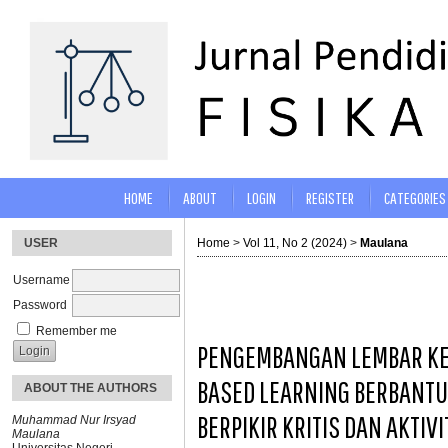
HOME
ABOUT
LOGIN
REGISTER
CATEGORIES
USER
Home
>
Vol 11, No 2 (2024)
>
Maulana
Username
Password
Remember me
PENGEMBANGAN LEMBAR KER
BASED LEARNING BERBANT
ABOUT THE AUTHORS
BERPIKIR KRITIS DAN AKTIV
Muhammad Nur Irsyad
Maulana