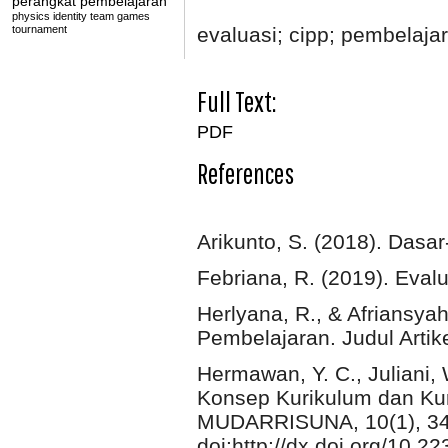
perangkat pembelajaran
physics identity
team games
tournament
evaluasi; cipp; pembelaja
Full Text:
PDF
References
Arikunto, S. (2018). Dasa
Febriana, R. (2019). Eval
Herlyana, R., & Afriansya
Pembelajaran. Judul Artik
Hermawan, Y. C., Juliani, 
Konsep Kurikulum dan Kur
MUDARRISUNA, 10(1), 34
doi:http://dx.doi.org/10.2