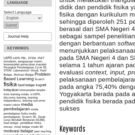
LANGUAGE
didik dan pendidik fisika
Select Language
fisika dengan kurikulum 
sehingga diperoleh 251 pe
berasal dari SMA Negeri 
sebagai sampel penelitian.
Journal Help
dengan berbantuan
softw
KEYWORDS
menunjukkan pelaksanaan
pada SMA Negeri 4 dan SM
LKPD
LKPD PBL, STEM, PhET
simulation, penguasaan materi,
selama 1 tahun ajaran pad
keterampilan pemecahan masalah
Perangkat Pembelajaran Cycle 5E,
evaluasi
context, input, p
STEM, Laboratorium Virtual, Hasil
Problem
Belajar, Motivasi Belajar
pelaksanaan pembelajaran
Based Learning
Scratch
fisika
hasil belajar kognitif
pada angka 75,40% denga
kelayakan
keterampilan berpikir
Yogyakarta berada pada 
kritis
learning media, e-LKPD,
discovery learning, learning
pendidik fisika berada p
independence, learning outcomes
media
materi vektor
sukses
pembelajaran
media
pembelajaran fisika
media
pembelajaran, Scratch 3D, Gerak
Lurus Berubah Beraturan (GLBB),
hasil belajar, pendidikan fisika,
Keywords
inovasi.
minat belajar
model 4D
motivasi belajar
peer teaching