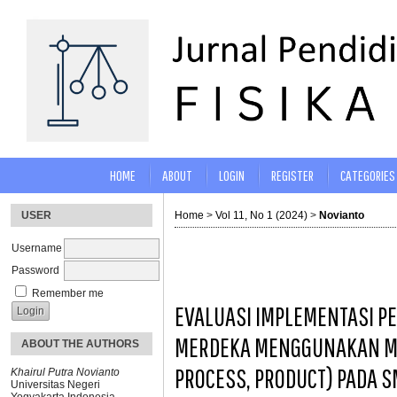
HOME
ABOUT
LOGIN
REGISTER
CATEGORIES
USER
Home
>
Vol 11, No 1 (2024)
>
Novianto
Username
Password
Remember me
EVALUASI IMPLEMENTASI P
MERDEKA MENGGUNAKAN MOD
ABOUT THE AUTHORS
PROCESS, PRODUCT) PADA S
Khairul Putra Novianto
Universitas Negeri