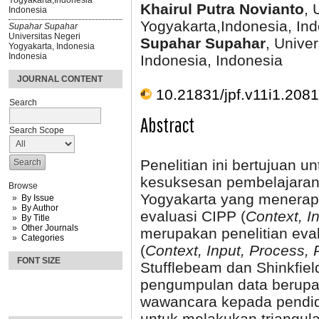
Yogyakarta,Indonesia
Khairul Putra Novianto
, 
Indonesia
Yogyakarta,Indonesia, In
Supahar Supahar
Universitas Negeri
Supahar Supahar
, Unive
Yogyakarta, Indonesia
Indonesia
Indonesia, Indonesia
JOURNAL CONTENT
10.21831/jpf.v11i1.208
Search
Abstract
Search Scope
Penelitian ini bertujuan 
kesuksesan pembelajaran 
Browse
Yogyakarta yang menerap
By Issue
By Author
evaluasi CIPP (
Context, I
By Title
Other Journals
merupakan penelitian eva
Categories
(
Context, Input, Process, 
FONT SIZE
Stufflebeam dan Shinkfiel
pengumpulan data berupa 
wawancara kepada pendidi
untuk melakukan triangula