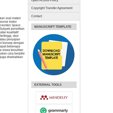
Open Access Policy
Copyright Transfer Agreement
Contact
kan soal materi
sponse Index
A konten
S
pace
MANUSCRIPT TEMPLATE
Subyek penelitian
tan kualitatif
ertinggi, skor
 atau penyajian
ami konsep dengan
dapat beberapa
 siswa kesulitan
kan cara berpikir
 juga disebabkan
EXTERNAL TOOLS