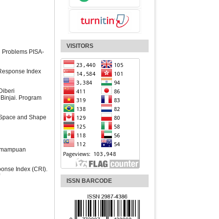
VISITORS
ng Problems PISA-
 Response Index
Diberi
Binjai. Program
n Space and Shape
Kemampuan
onse Index (CRI).
ISSN BARCODE