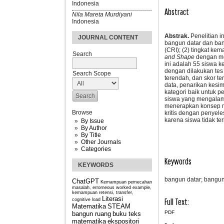
Indonesia
Abstract
Nila Mareta Murdiyani
Indonesia
Abstrak.
Penelitian 
JOURNAL CONTENT
bangun datar dan ba
(CRI); (2) tingkat k
Search
and
S
hape
dengan m
ini adalah 55 siswa k
dengan dilakukan tes 
Search Scope
terendah, dan skor te
data, penarikan kesim
kategori baik untuk 
siswa yang mengalami
menerapkan konsep ma
Browse
kritis dengan penyel
karena siswa tidak te
By Issue
By Author
By Title
Other Journals
Categories
Keywords
KEYWORDS
bangun datar; bangun
ChatGPT
Kemampuan pemecahan
masalah, errorneous worked example,
kemampuan retensi, transfer,
Literasi
Full Text:
cognitive load
Matematika
STEAM
PDF
bangun ruang
buku teks
matematika
ekspositori