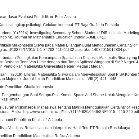
Dasar-dasar Evaluasi Pendidikan. Bumi Aksara.
. Kamus lengkap psikologi. Cetakan keempat. PT Raja Grafindo Persada.
& Hartono, Y. (2014). Investigating Secondary School Students’ Difficulties in Modeli
 Indo MS Journal on Mathematics Education (IndoMS-JME), 4(1).
ntifikasi Miskonsepsi Siswa pada Materi Bilangan Bulat Menggunakan Certainty of
s.ung.ac.id/10272/1/2015-1-1-84202-411411132-abstraksi-14072015012834.pdf
. Perbedaan Peningkatan Kemampuan Spasial dan Disposisi Matematis Siswa yang 
i Berbasis Teori Van Hiele dengan dan Tanpa Aplikasi Wingeom di SMP Negeri 4 
n Pendidikan Matematika Universitas Negeri Medan : Medan.
iasari, I. (2019). Literasi Matematika Siswa dalam Menyelesaikan Soal PISA Konte
san Majemuk. Jurnal Ilmiah Pendidikan Matematika. VIII (2). 441 - 448.
ode Penelitian. Ghalia Indonesia.
6). Pengembangan Soal Serupa Pisa Konten Space And Shape Untuk Mengukur 
kasi Ilmiah.
nelusuran Miskonsepsi Mahasiswa Tentang Matriks Menggunakan Certainty of Resp
ional Fisika. http://www.snf-unj.ac.id/files/7114/4620/0946/SNF2015-I-215-220.pdf
ahami Penelitian Kualitatif. Alfabeta.
sis, Validitas, Reliabilitas, dan Interpretasi Hasil Tes. PT Remaja Rosdakarya.
nelitian Pendidikan Matematika. Refika Aditama.