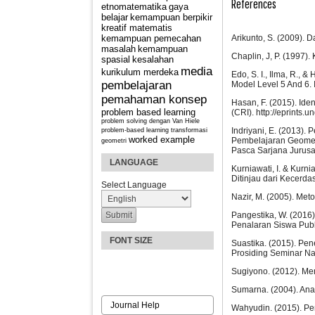
References
etnomatematika
gaya
belajar
kemampuan berpikir
kreatif matematis
Arikunto, S. (2009). 
kemampuan pemecahan
masalah
kemampuan
Chaplin, J, P. (1997)
spasial
kesalahan
media
kurikulum merdeka
Edo, S. I., Ilma, R., 
pembelajaran
Model Level 5 And 6.
pemahaman konsep
Hasan, F. (2015). Ide
problem based learning
(CRI). http://eprint
problem solving dengan Van Hiele
Indriyani, E. (2013)
problem-based learning
transformasi
worked example
Pembelajaran Geometr
geometri
Pasca Sarjana Jurusa
LANGUAGE
Kurniawati, I. & Kurn
Ditinjau dari Kecerda
Select Language
Nazir, M. (2005). Met
Pangestika, W. (201
Penalaran Siswa Publi
FONT SIZE
Suastika. (2015). Pe
Prosiding Seminar Nas
Sugiyono. (2012). Mem
Sumarna. (2004). Anali
Journal Help
Wahyudin. (2015). Pe