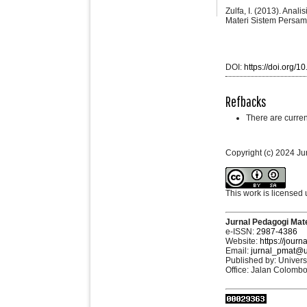
Zulfa, I. (2013). Ana
Materi Sistem Persam
DOI:
https://doi.org/
Refbacks
There are curren
Copyright (c) 2024 J
This work is licensed
Jurnal Pedagogi Mat
e-ISSN:
2987-4386
Website:
https://journ
Email:
jurnal_pmat@u
Published by: Univers
Office: Jalan Colomb