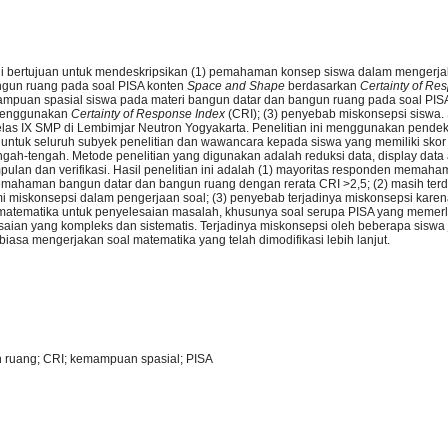
ini bertujuan untuk mendeskripsikan (1) pemahaman konsep siswa dalam mengerja
ngun ruang pada soal PISA konten
S
pace and
S
hape
berdasarkan
Certainty of Re
emampuan spasial siswa pada materi bangun datar dan bangun ruang pada soal PIS
enggunakan
Certainty of Response Index
(CRI); (3) penyebab miskonsepsi siswa. 
elas IX SMP di Lembimjar Neutron Yogyakarta. Penelitian ini menggunakan pendeka
untuk seluruh subyek penelitian dan wawancara kepada siswa yang memiliki skor t
ngah-tengah. Metode penelitian yang digunakan adalah reduksi data, display data
pulan dan verifikasi. Hasil penelitian ini adalah (1) mayoritas responden memah
pemahaman bangun datar dan bangun ruang dengan rerata CRI >2,5; (2) masih ter
 miskonsepsi dalam pengerjaan soal; (3) penyebab terjadinya miskonsepsi karena
tematika untuk penyelesaian masalah, khusunya soal serupa PISA yang memerlu
esaian yang kompleks dan sistematis. Terjadinya miskonsepsi oleh beberapa siswa
rbiasa mengerjakan soal matematika yang telah dimodifikasi lebih lanjut.
 ruang; CRI; kemampuan spasial; PISA