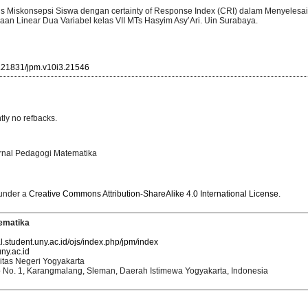
lisis Miskonsepsi Siswa dengan certainty of Response Index (CRI) dalam Menyelesa
aan Linear Dua Variabel kelas VII MTs Hasyim Asy’Ari. Uin Surabaya.
10.21831/jpm.v10i3.21546
tly no refbacks.
urnal Pedagogi Matematika
 under a
Creative Commons Attribution-ShareAlike 4.0 International License
.
ematika
al.student.uny.ac.id/ojs/index.php/jpm/index
ny.ac.id
itas Negeri Yogyakarta
o No. 1, Karangmalang, Sleman, Daerah Istimewa Yogyakarta, Indonesia