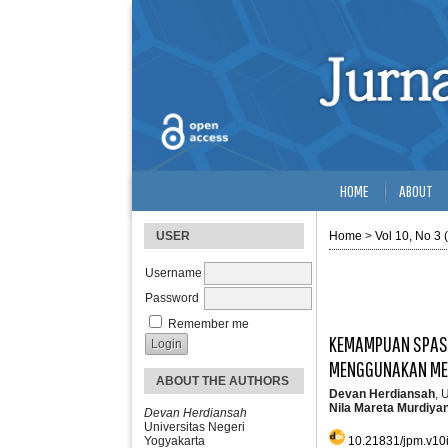
HOME
ABOUT
USER
Home
>
Vol 10, No 3 
Username
Password
Remember me
KEMAMPUAN SPASI
MENGGUNAKAN MET
ABOUT THE AUTHORS
Devan Herdiansah
, 
Nila Mareta Murdiyan
Devan Herdiansah
Universitas Negeri
10.21831/jpm.v10
Yogyakarta