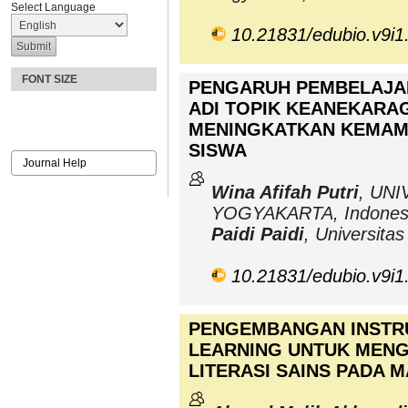
Select Language
10.21831/edubio.v9i1
FONT SIZE
PENGARUH PEMBELAJAR
ADI TOPIK KEANEKARA
MENINGKATKAN KEMAM
SISWA
Journal Help
Wina Afifah Putri
, UN
YOGYAKARTA, Indones
Paidi Paidi
, Universita
10.21831/edubio.v9i1
PENGEMBANGAN INSTR
LEARNING UNTUK MEN
LITERASI SAINS PADA M