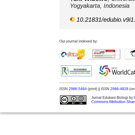
Yogyakarta, Indonesia
10.21831/edubio.v9i1
Our journal indexed by:
ISSN
2986-5484
(print) || ISSN
2986-4828
(on
Jurnal Edukasi Biologi by
Commons Attribution-Share