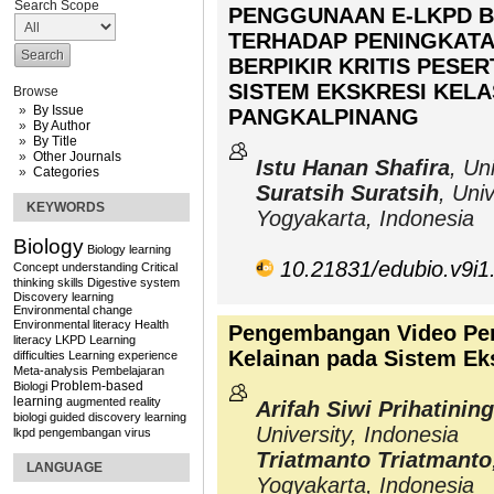
Search Scope
PENGGUNAAN E-LKPD 
TERHADAP PENINGKATA
BERPIKIR KRITIS PESER
SISTEM EKSKRESI KELAS
Browse
By Issue
PANGKALPINANG
By Author
By Title
Other Journals
Istu Hanan Shafira
, Un
Categories
Suratsih Suratsih
, Uni
KEYWORDS
Yogyakarta, Indonesia
Biology
Biology learning
10.21831/edubio.v9i1
Concept understanding
Critical
thinking skills
Digestive system
Discovery learning
Environmental change
Environmental literacy
Health
Pengembangan Video Pemb
literacy
LKPD
Learning
Kelainan pada Sistem Ek
difficulties
Learning experience
Meta-analysis
Pembelajaran
Problem-based
Biologi
learning
augmented reality
Arifah Siwi Prihatinin
biologi
guided discovery learning
University, Indonesia
lkpd
pengembangan
virus
Triatmanto Triatmanto
LANGUAGE
Yogyakarta, Indonesia