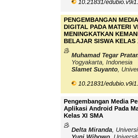
10.21831/edubio.v9i1
PENGEMBANGAN MEDIA
DIGITAL PADA MATERI 
MENINGKATKAN KEMAND
BELAJAR SISWA KELAS 
Muhamad Tegar Prata
Yogyakarta, Indonesia
Slamet Suyanto
, Unive
10.21831/edubio.v9i1
Pengembangan Media Pem
Aplikasi Android Pada M
Kelas XI SMA
Delta Miranda
, Univers
Yuni Wibowo
, Universi