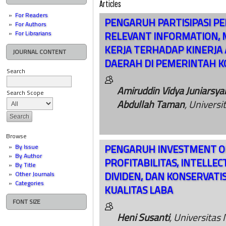
Articles
For Readers
PENGARUH PARTISIPASI P
For Authors
RELEVANT INFORMATION, 
For Librarians
KERJA TERHADAP KINERJA
JOURNAL CONTENT
DAERAH DI PEMERINTAH K
Search
Amiruddin Vidya Juniarsya
Search Scope
Abdullah Taman
, Universi
Browse
PENGARUH INVESTMENT O
By Issue
By Author
PROFITABILITAS, INTELLEC
By Title
DIVIDEN, DAN KONSERVAT
Other Journals
Categories
KUALITAS LABA
FONT SIZE
Heni Susanti
, Universitas