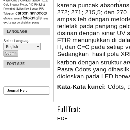
wajah
Orde 3
Otomasi, Sensor, Load
karena puncak absorbans
Cell, Stepper Motor, PID
Pb(S,Se)
Pelembab
Sallen-Key
Sensor PIR
272; 271; 215,5; dan 270.
carbon nanodots
Telegram
fotokatalis
ampas teh dengan metode
efisiensi termal
heat
exchanger
perpindahan panas
terletak pada panjang ge
disinari dengan sinar UV s
LANGUAGE
FTIR menunjukkan di dala
Select Language
H, dan C=C pada setiap v
Sedangkan hasil pola XR
karbon dengan struktur
am
FONT SIZE
Pasta Cdots yang dihasi
dioleskan pada LED berwar
Kata-Kata kunci:
Cdots, a
Journal Help
Full Text:
PDF