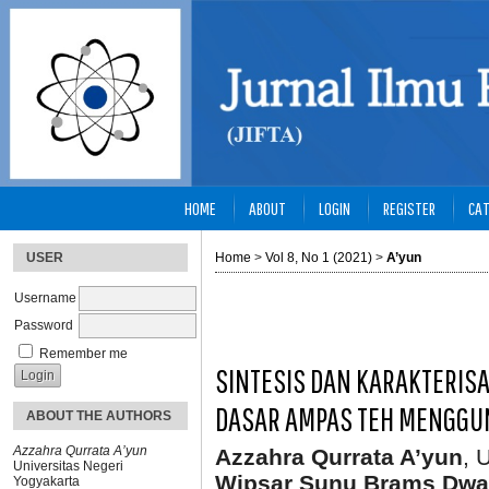
HOME
ABOUT
LOGIN
REGISTER
CAT
USER
Home
>
Vol 8, No 1 (2021)
>
A’yun
Username
Password
Remember me
SINTESIS DAN KARAKTERIS
DASAR AMPAS TEH MENGGU
ABOUT THE AUTHORS
Azzahra Qurrata A’yun
Azzahra Qurrata A’yun
, 
Universitas Negeri
Wipsar Sunu Brams Dwa
Yogyakarta