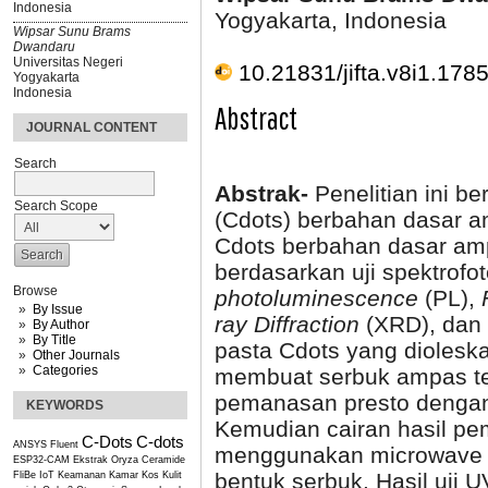
Indonesia
Yogyakarta, Indonesia
Wipsar Sunu Brams
Dwandaru
Universitas Negeri
10.21831/jifta.v8i1.178
Yogyakarta
Indonesia
Abstract
JOURNAL CONTENT
Search
Abstrak-
Penelitian ini be
Search Scope
(Cdots) berbahan dasar am
Cdots berbahan dasar a
berdasarkan uji spektrof
Browse
photoluminescence
(PL),
By Issue
ray Diffraction
(XRD), dan
By Author
By Title
pasta Cdots yang dioleska
Other Journals
Categories
membuat serbuk ampas te
pemanasan presto dengan v
KEYWORDS
Kemudian cairan hasil pe
C-Dots
C-dots
ANSYS Fluent
menggunakan microwave s
ESP32-CAM
Ekstrak Oryza Ceramide
bentuk serbuk. Hasil uji 
FliBe
IoT
Keamanan Kamar Kos
Kulit