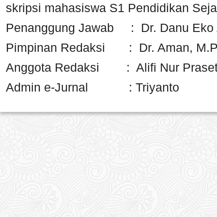
skripsi mahasiswa S1 Pendidikan Seja
Penanggung Jawab : Dr. Danu Eko A
Pimpinan Redaksi : Dr. Aman, M.
Anggota Redaksi : Alifi Nur Praseti
Admin e-Jurnal : Triyanto