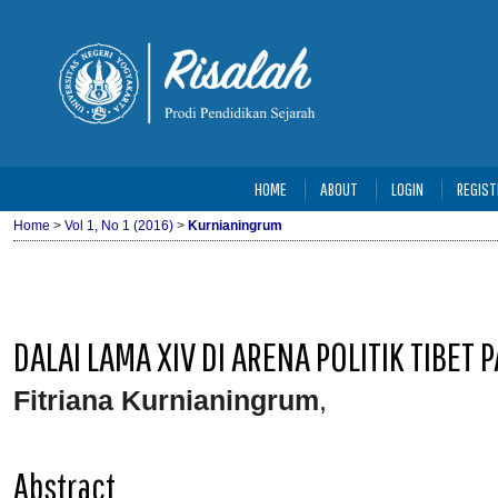
HOME
ABOUT
LOGIN
REGIST
Home
>
Vol 1, No 1 (2016)
>
Kurnianingrum
DALAI LAMA XIV DI ARENA POLITIK TIBET
Fitriana Kurnianingrum
,
Abstract