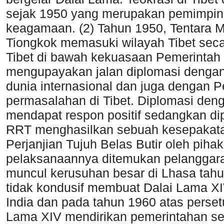
sejak 1950 yang merupakan pemimpin
keagamaan. (2) Tahun 1950, Tentara 
Tiongkok memasuki wilayah Tibet sec
Tibet di bawah kekuasaan Pemerintah
mengupayakan jalan diplomasi denga
dunia internasional dan juga dengan 
permasalahan di Tibet. Diplomasi deng
mendapat respon positif sedangkan d
RRT menghasilkan sebuah kesepakata
Perjanjian Tujuh Belas Butir oleh piha
pelaksanaannya ditemukan pelanggaran
muncul kerusuhan besar di Lhasa tahu
tidak kondusif membuat Dalai Lama XIV
India dan pada tahun 1960 atas persetu
Lama XIV mendirikan pemerintahan se