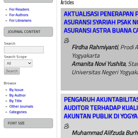
Articles
For Readers
AKTUALISASI PENERAPAN 
For Authors
ASURANSI SYARIAH PSAK NO
For Librarians
ASURANSI ASTRA BUANA 
JOURNAL CONTENT
Search
Firdha Rahmiyanti
, Prodi 
Yogyakarta
Search Scope
Amanita Novi Yushita
, St
Universitas Negeri Yogyak
Browse
By Issue
By Author
PENGARUH AKUNTABILITAS
By Title
AUDITOR TERHADAP KUALI
Other Journals
Categories
AKUNTAN PUBLIK DI YOGY
FONT SIZE
Muhammad Alifzuda Burh