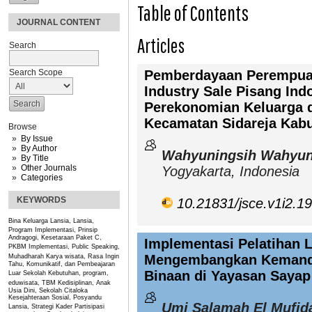
Table of Contents
JOURNAL CONTENT
Articles
Search
Pemberdayaan Perempuan
Search Scope
Industry Sale Pisang Ind
Perekonomian Keluarga 
Kecamatan Sidareja Kab
Browse
By Issue
By Author
Wahyuningsih Wahyun
By Title
Other Journals
Yogyakarta, Indonesia
Categories
KEYWORDS
10.21831/jsce.v1i2.1
Bina Keluarga Lansia, Lansia,
Program
Implementasi, Prinsip
Andragogi, Kesetaraan Paket C,
Implementasi Pelatihan L
PKBM
Implementasi, Public Speaking,
Mengembangkan Kemandir
Muhadharah
Karya wisata, Rasa Ingin
Tahu, Komunikatif, dan Pembeajaran
Binaan di Yayasan Sayap
Luar Sekolah
Kebutuhan, program,
eduwisata, TBM
Kedisiplinan, Anak
Usia Dini, Sekolah Citaloka
Kesejahteraan Sosial, Posyandu
Umi Salamah El Mufid
Lansia, Strategi Kader
Partisipasi