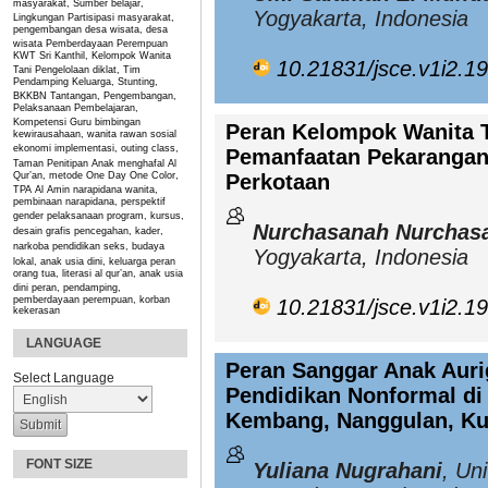
masyarakat, Sumber belajar,
Yogyakarta, Indonesia
Lingkungan
Partisipasi masyarakat,
pengembangan desa wisata, desa
wisata
Pemberdayaan Perempuan
KWT Sri Kanthil, Kelompok Wanita
10.21831/jsce.v1i2.1
Tani
Pengelolaan diklat, Tim
Pendamping Keluarga, Stunting,
BKKBN
Tantangan, Pengembangan,
Pelaksanaan Pembelajaran,
Kompetensi Guru
bimbingan
Peran Kelompok Wanita T
kewirausahaan, wanita rawan sosial
ekonomi
implementasi, outing class,
Pemanfaatan Pekarangan 
Taman Penitipan Anak
menghafal Al
Perkotaan
Qur’an, metode One Day One Color,
TPA Al Amin
narapidana wanita,
pembinaan narapidana, perspektif
gender
pelaksanaan program, kursus,
Nurchasanah Nurchas
desain grafis
pencegahan, kader,
narkoba
pendidikan seks, budaya
Yogyakarta, Indonesia
lokal, anak usia dini, keluarga
peran
orang tua, literasi al qur’an, anak usia
dini
peran, pendamping,
pemberdayaan perempuan, korban
10.21831/jsce.v1i2.1
kekerasan
LANGUAGE
Peran Sanggar Anak Auri
Select Language
Pendidikan Nonformal d
Kembang, Nanggulan, Ku
FONT SIZE
Yuliana Nugrahani
, Un