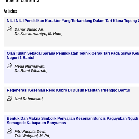
Articles
Nilai-Nilai Pendidikan Karakter Yang Terkandung Dalam Tari Klana Topen
Danar Susilo Aji
,
Dr. Kuswarsantyo, M. Hum
,
Olah Tubuh Sebagai Sarana Peningkatan Teknik Gerak Tari Pada Siswa Kelas
Negeri 1 Bantul
Mega Nurmawati
,
Dr. Rumi Wiharsih
,
Regenerasi Kesenian Reog Kubro Di Dusun Pasutan Trirenggo Bantul
Umi Rahmawati
,
Bentuk Dan Makna Simbolik Penyajian Kesenian Buncis Paguyuban Ngud
Somagede Kabupaten Banyumas
Fitri Puspita Dewi
,
Trie Wahyuni, M. Pd
,