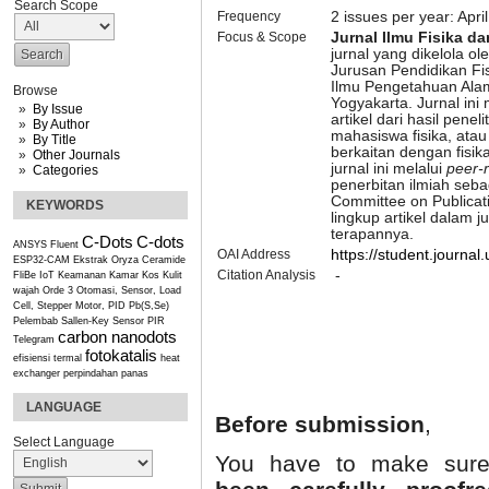
Search Scope
Frequency
2 issues per year: Apri
Focus & Scope
Jurnal Ilmu Fisika d
jurnal yang dikelola ol
Jurusan Pendidikan Fi
Ilmu Pengetahuan Alam
Browse
Yogyakarta. Jurnal ini
By Issue
artikel dari hasil pene
By Author
mahasiswa fisika, atau
By Title
berkaitan dengan fisik
Other Journals
jurnal ini melalui
peer-
Categories
penerbitan ilmiah seb
Committee on Publicat
KEYWORDS
lingkup artikel dalam ju
terapannya.
C-Dots
C-dots
ANSYS Fluent
OAI Address
https://student.journal.
ESP32-CAM
Ekstrak Oryza Ceramide
Citation Analysis
-
FliBe
IoT
Keamanan Kamar Kos
Kulit
wajah
Orde 3
Otomasi, Sensor, Load
Cell, Stepper Motor, PID
Pb(S,Se)
Pelembab
Sallen-Key
Sensor PIR
carbon nanodots
Telegram
fotokatalis
efisiensi termal
heat
exchanger
perpindahan panas
LANGUAGE
Before submission
,
Select Language
You have to make sure