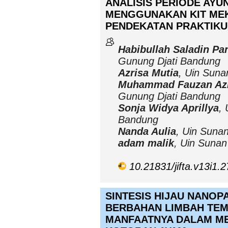
ANALISIS PERIODE AY
MENGGUNAKAN KIT MEK
PENDEKATAN PRAKTIK
Habibullah Saladin Pa
Gunung Djati Bandung
Azrisa Mutia
, Uin Sun
Muhammad Fauzan Azh
Gunung Djati Bandung
Sonja Widya Aprillya
,
Bandung
Nanda Aulia
, Uin Suna
adam malik
, Uin Suna
10.21831/jifta.v13i1.
SINTESIS HIJAU NANOP
BERBAHAN LIMBAH TEM
MANFAATNYA DALAM M