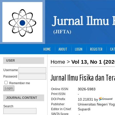
HOME
ABOUT
LOGIN
REGISTER
CAT
USER
Home
>
Vol 13, No 1 (202
Username
Jurnal Ilmu Fisika dan Te
Password
Remember me
Online ISSN
3026-5983
Print ISSN
-
JOURNAL CONTENT
DOI Prefix
10.21831 by
Publisher
Universitas Negeri Yog
Search
Editor in Chief
Supardi
SINTA Score
-