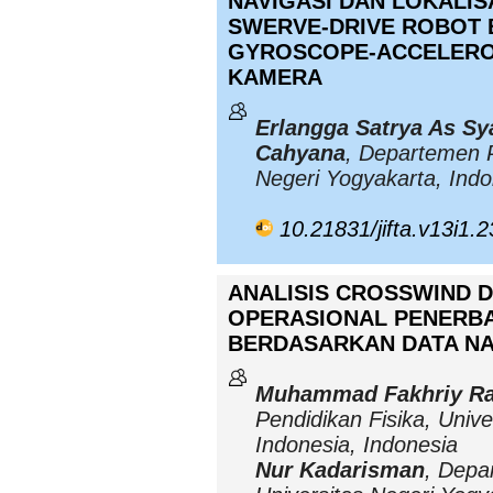
NAVIGASI DAN LOKALI
SWERVE-DRIVE ROBOT
GYROSCOPE-ACCELEROM
KAMERA
Erlangga Satrya As Sy
Cahyana
, Departemen P
Negeri Yogyakarta, Indo
10.21831/jifta.v13i1.
ANALISIS CROSSWIND D
OPERASIONAL PENERB
BERDASARKAN DATA N
Muhammad Fakhriy Ra
Pendidikan Fisika, Unive
Indonesia, Indonesia
Nur Kadarisman
, Depa