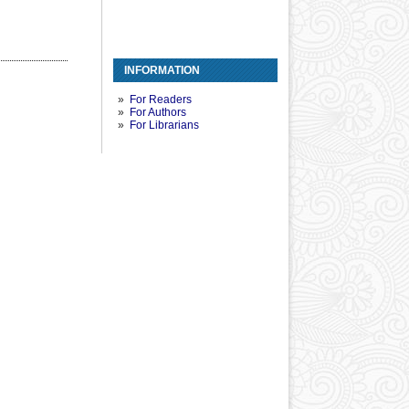
INFORMATION
For Readers
For Authors
For Librarians