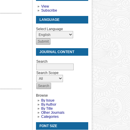
View
Subscribe
LANGUAGE
Select Language
JOURNAL CONTENT
Search
Search Scope
Browse
By Issue
By Author
By Title
Other Journals
Categories
FONT SIZE