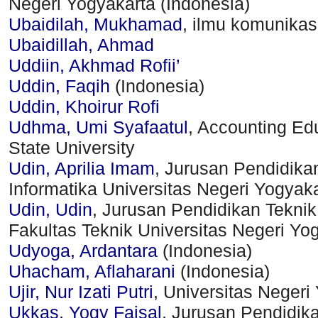
Negeri Yogyakarta (Indonesia)
Ubaidilah, Mukhamad
, ilmu komunikas
Ubaidillah, Ahmad
Uddiin, Akhmad Rofii’
Uddin, Faqih
(Indonesia)
Uddin, Khoirur Rofi
Udhma, Umi Syafaatul
, Accounting Ed
State University
Udin, Aprilia Imam
, Jurusan Pendidika
Informatika Universitas Negeri Yogyaka
Udin, Udin
, Jurusan Pendidikan Teknik
Fakultas Teknik Universitas Negeri Yo
Udyoga, Ardantara
(Indonesia)
Uhacham, Aflaharani
(Indonesia)
Ujir, Nur Izati Putri
, Universitas Negeri
Ukkas, Yogy Faisal
, Jurusan Pendidik