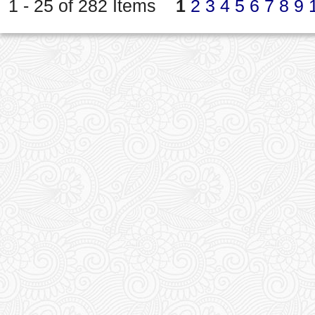
1 - 25 of 282 Items
1
2
3
4
5
6
7
8
9