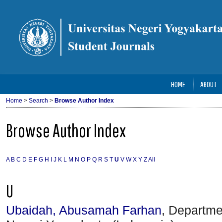
HOME
ABOUT
Home
>
Search
>
Browse Author Index
Browse Author Index
A
B
C
D
E
F
G
H
I
J
K
L
M
N
O
P
Q
R
S
T
U
V
W
X
Y
Z
All
U
Ubaidah, Abusamah Farhan
, Departme