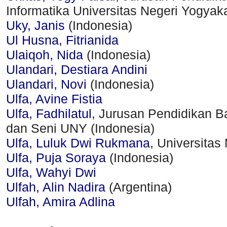
Informatika Universitas Negeri Yogyaka
Uky, Janis
(Indonesia)
Ul Husna, Fitrianida
Ulaiqoh, Nida
(Indonesia)
Ulandari, Destiara Andini
Ulandari, Novi
(Indonesia)
Ulfa, Avine Fistia
Ulfa, Fadhilatul
, Jurusan Pendidikan B
dan Seni UNY (Indonesia)
Ulfa, Luluk Dwi Rukmana
, Universitas
Ulfa, Puja Soraya
(Indonesia)
Ulfa, Wahyi Dwi
Ulfah, Alin Nadira
(Argentina)
Ulfah, Amira Adlina