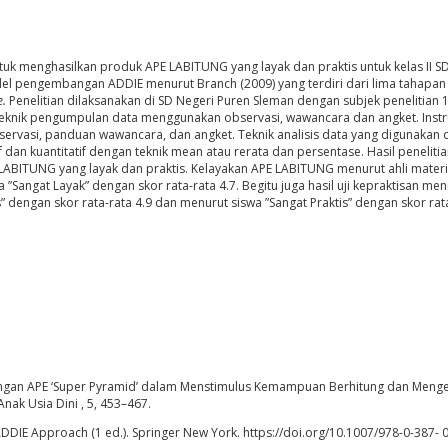
tuk menghasilkan produk APE LABITUNG yang layak dan praktis untuk kelas II S
el pengembangan ADDIE menurut Branch (2009) yang terdiri dari lima tahapan 
e.
Penelitian dilaksanakan di SD Negeri Puren Sleman dengan subjek penelitian 
. Teknik pengumpulan data menggunakan observasi, wawancara dan angket. Ins
vasi, panduan wawancara, dan angket. Teknik analisis data yang digunakan 
atif dan kuantitatif dengan teknik mean atau rerata dan persentase. Hasil peneliti
BITUNG yang layak dan praktis. Kelayakan APE LABITUNG menurut ahli materi
a ”Sangat Layak” dengan skor rata-rata 4.7. Begitu juga hasil uji kepraktisan me
dengan skor rata-rata 4.9 dan menurut siswa ”Sangat Praktis” dengan skor rat
bangan APE ‘Super Pyramid’ dalam Menstimulus Kemampuan Berhitung dan Meng
nak Usia Dini , 5, 453–467.
e ADDIE Approach (1 ed.). Springer New York. https://doi.org/10.1007/978-0-387-