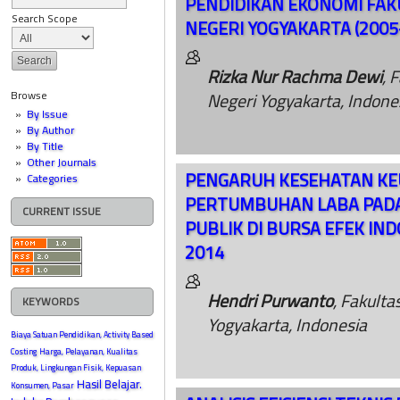
PENDIDIKAN EKONOMI FAK
Search Scope
NEGERI YOGYAKARTA (2005
Rizka Nur Rachma Dewi
, 
Negeri Yogyakarta, Indone
Browse
By Issue
By Author
By Title
Other Journals
PENGARUH KESEHATAN K
Categories
PERTUMBUHAN LABA PADA
CURRENT ISSUE
PUBLIK DI BURSA EFEK IND
2014
Hendri Purwanto
, Fakulta
KEYWORDS
Yogyakarta, Indonesia
Biaya Satuan Pendidikan, Activity Based
Costing
Harga, Pelayanan, Kualitas
Produk, Lingkungan Fisik, Kepuasan
Hasil Belajar.
Konsumen, Pasar