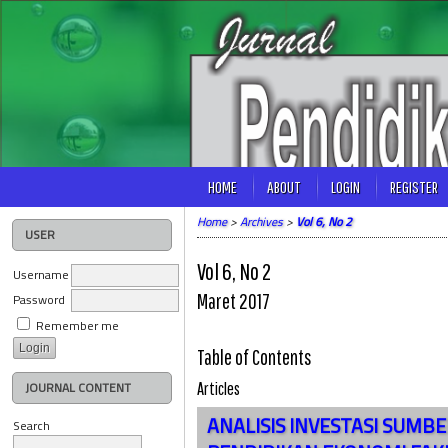
HOME
ABOUT
LOGIN
REGISTER
Home
>
Archives
>
Vol 6, No 2
USER
Vol 6, No 2
Username
Password
Maret 2017
Remember me
Table of Contents
JOURNAL CONTENT
Articles
ANALISIS INVESTASI SUMBE
Search