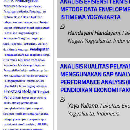
ANALISIS EFISIENSI TEKNI
Indeks Pembangunan
Manusia
Kesenjangan Gender,
METODE DATA ENVELOPMEN
Pengangguran Gender, Pengangguran
ISTIMEWA YOGYAKARTA
Terbuka
Make A Match, keaktifan
belajar, motivasi belajar, hasil belajar.
Market Information
Minat Melanjutkan
Handayani Handayani
, Fa
Pendidikan Program Magister,
Negeri Yogyakarta, Indone
Pendapatan Orang Tua, Lingkungan
Sosial
Motivasi, Partisipasi, Disiplin,
Pendapatan
dan Kinerja Keuangan
Pendapatan orang tua, ekspektasi kerja,
citra merek, keputusan mahasiswa
ANALISIS KUALITAS PELAY
lulusan Sekolah Menengah Kejuruan
Pengaruh Pembelajaran Prakarya dan
MENGGUNAKAN GAP ANALY
Kewirausahaan, Minat Berwirausaha
PERFORMANCE ANALYSIS (I
Perdagangan Intra Industri, Grubel-
Lloyd Indeks, Mitra Dagang Indonesia
PENDIDIKAN EKONOMI FAK
Prestasi Belajar
Tingkat
Pendidikan
higher order thinking
Yayu Yulianti
, Fakultas Ek
skills, strategi pembelajaran
peningkatan kemampuan berpikir,
Yogyakarta, Indonesia
ceramah.
kredit, perkembangan usaha,
pedagang perempuan
pengembangan
pantai, cost benefit analyisi, IRR, NPV,
CBR
persepsi konsumen mengenai