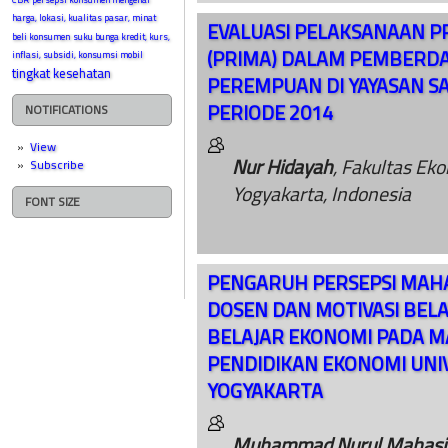
harga, lokasi, kualitas pasar, minat
EVALUASI PELAKSANAAN P
beli konsumen
suku bunga kredit, kurs,
(PRIMA) DALAM PEMBERD
inflasi, subsidi, konsumsi mobil
tingkat kesehatan
PEREMPUAN DI YAYASAN S
PERIODE 2014
NOTIFICATIONS
View
Nur Hidayah
, Fakultas Eko
Subscribe
Yogyakarta, Indonesia
FONT SIZE
PENGARUH PERSEPSI MAHA
DOSEN DAN MOTIVASI BEL
BELAJAR EKONOMI PADA M
PENDIDIKAN EKONOMI UNI
YOGYAKARTA
Muhammad Nurul Mahasi