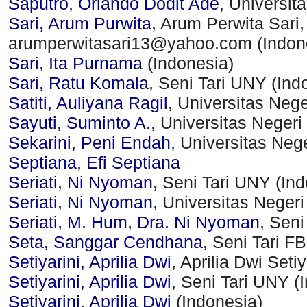
Saputro, Orlando Dodit Ade
, Universit
Sari, Arum Purwita
, Arum Perwita Sari
arumperwitasari13@yahoo.com (Indon
Sari, Ita Purnama
(Indonesia)
Sari, Ratu Komala
, Seni Tari UNY (Ind
Satiti, Auliyana Ragil
, Universitas Neg
Sayuti, Suminto A.
, Universitas Negeri
Sekarini, Peni Endah
, Universitas Neg
Septiana, Efi Septiana
Seriati, Ni Nyoman
, Seni Tari UNY (In
Seriati, Ni Nyoman
, Universitas Neger
Seriati, M. Hum, Dra. Ni Nyoman
, Seni
Seta, Sanggar Cendhana
, Seni Tari F
Setiyarini, Aprilia Dwi
, Aprilia Dwi Seti
Setiyarini, Aprilia Dwi
, Seni Tari UNY (
Setiyarini, Aprilia Dwi
(Indonesia)