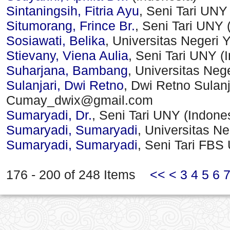
Sintaningsih, Fitria Ayu
, Seni Tari UNY
Situmorang, Frince Br.
, Seni Tari UNY 
Sosiawati, Belika
, Universitas Negeri 
Stievany, Viena Aulia
, Seni Tari UNY (
Suharjana, Bambang
, Universitas Neg
Sulanjari, Dwi Retno
, Dwi Retno Sulan
Cumay_dwix@gmail.com
Sumaryadi, Dr.
, Seni Tari UNY (Indone
Sumaryadi, Sumaryadi
, Universitas N
Sumaryadi, Sumaryadi
, Seni Tari FBS
176 - 200 of 248 Items
<<
<
3
4
5
6