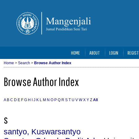
HOME
ABOUT
LOGIN
REGIST
Home
>
Search
>
Browse Author Index
Browse Author Index
A
B
C
D
E
F
G
H
I
J
K
L
M
N
O
P
Q
R
S
T
U
V
W
X
Y
Z
All
s
santyo, Kuswarsantyo