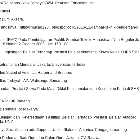
l Relations. New Jersey 07454: Pearson Education, Inc
Offset
: Bumi Aksara.
sinya. http://ilmucad123. blogspot.co.id/2015/12/gambar-teknik-pengertian-da
tie (RAC) Pada Pembelajaran Praktik Gambar Teknik Mahasiswa Non Reguler Jur
. 18 Nomor 2 Oktober 2009. Hlm 169-188
 Lingkungan Belajar Terhadap Prestasi Belajar Akuntansi Siswa Kelas XI IPS SMA
 Ketrampilan Mengajar. Jakarta: Universitas Terbuka.
ted Stated of America: Harper and Brothers
ltas Tarbiyah IAIN Walisongo Semarang.
rhadap Prestasi Siswa Pada Mata Diktat Keselamatan dan Kesehatan Kerja di SMK
: FKIP IKIP Padang.
ng: Remaja Rosdakarya
lajar dan Ketersediaan Fasilitas Belajar Terhadap Prestasi Belajar Autocad 
rta: UNY
ty : Socialization adn Support. United Stated of America: Cengage Learning.
ar Pedoman Bagi Guru dan Calon Guru. Jakarta: CV. Rajawali.