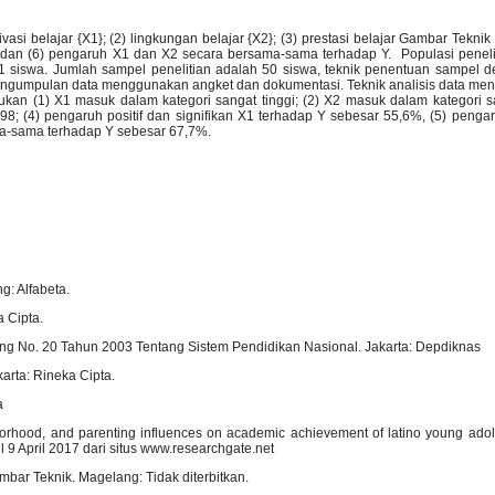
ivasi belajar {X1}; (2) lingkungan belajar {X2}; (3) prestasi belajar Gambar Teknik
 dan (6) pengaruh X1 dan X2 secara bersama-sama terhadap Y. Populasi peneli
1 siswa. Jumlah sampel penelitian adalah 50 siswa, teknik penentuan sampel d
engumpulan data menggunakan angket dan dokumentasi. Teknik analisis data meng
njukan (1) X1 masuk dalam kategori sangat tinggi; (2) X2 masuk dalam kategori sa
,98; (4) pengaruh positif dan signifikan X1 terhadap Y sebesar 55,6%, (5) peng
ma-sama terhadap Y sebesar 67,7%.
: Alfabeta.
a Cipta.
 No. 20 Tahun 2003 Tentang Sistem Pendidikan Nasional. Jakarta: Depdiknas
arta: Rineka Cipta.
a
rhood, and parenting influences on academic achievement of latino young adolo
l 9 April 2017 dari situs www.researchgate.net
ar Teknik. Magelang: Tidak diterbitkan.