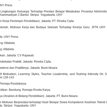
UNY Press.
Lingkungan Keluarga Terhadap Prestasi Belajar Melakukan Prosedur Administr
hammadiyah 2 Bantul. Skripsi. Yogyakarta: UNY
 Kerja Pemimpin Pendidikan). Jakarta: PT. Rineka Cipta
ekolah, Motivasi Kerja dan Budaya Sekolah Terhadap Kinerja Guru. JPTK UNY 
rta: UNY Press.
ng: Alfabeta
: Alfabeta.
kan. Jakarta: CV Rajawali.
ndekatan Praktik. Jakarta: Rineka Cipta.
etensi dan Praktiknya. Jakarta: Bumi Aksara
 Of Motivation, Learning Styles, Teacher Leadership, and Teahing Intensity On 
lm 136-143
: Remaja Rosdakarya
idikan. Bandung: Remaja Rosda Karya.
 (Analisis di Bidang Pendidikan). Jakarta: PT. Bumi Aksara
Motivasi Berprestasi terhadap Hasil Belajar Siswa Kompetensi Keahlian Teknik O
. Skripsi. Yogyakarta: UNY