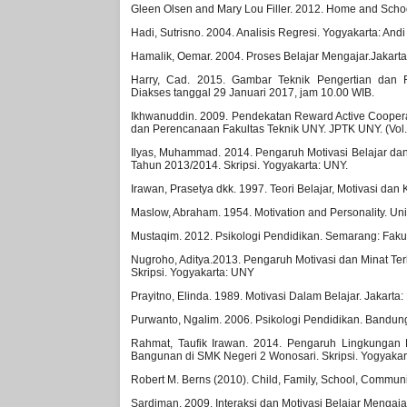
Gleen Olsen and Mary Lou Filler. 2012. Home and Schoo
Hadi, Sutrisno. 2004. Analisis Regresi. Yogyakarta: Andi 
Hamalik, Oemar. 2004. Proses Belajar Mengajar.Jakarta
Harry, Cad. 2015. Gambar Teknik Pengertian dan Fung
Diakses tanggal 29 Januari 2017, jam 10.00 WIB.
Ikhwanuddin. 2009. Pendekatan Reward Active Coopera
dan Perencanaan Fakultas Teknik UNY. JPTK UNY. (Vol
Ilyas, Muhammad. 2014. Pengaruh Motivasi Belajar dan
Tahun 2013/2014. Skripsi. Yogyakarta: UNY.
Irawan, Prasetya dkk. 1997. Teori Belajar, Motivasi dan
Maslow, Abraham. 1954. Motivation and Personality. Uni
Mustaqim. 2012. Psikologi Pendidikan. Semarang: Faku
Nugroho, Aditya.2013. Pengaruh Motivasi dan Minat Te
Skripsi. Yogyakarta: UNY
Prayitno, Elinda. 1989. Motivasi Dalam Belajar. Jakarta
Purwanto, Ngalim. 2006. Psikologi Pendidikan. Bandu
Rahmat, Taufik Irawan. 2014. Pengaruh Lingkungan Be
Bangunan di SMK Negeri 2 Wonosari. Skripsi. Yogyaka
Robert M. Berns (2010). Child, Family, School, Communi
Sardiman. 2009. Interaksi dan Motivasi Belajar Mengaj