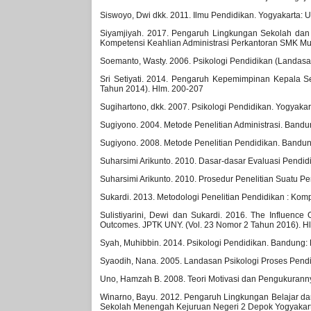
Siswoyo, Dwi dkk. 2011. Ilmu Pendidikan. Yogyakarta: 
Siyamjiyah. 2017. Pengaruh Lingkungan Sekolah dan 
Kompetensi Keahlian Administrasi Perkantoran SMK Mu
Soemanto, Wasty. 2006. Psikologi Pendidikan (Landasan
Sri Setiyati. 2014. Pengaruh Kepemimpinan Kepala S
Tahun 2014). Hlm. 200-207
Sugihartono, dkk. 2007. Psikologi Pendidikan. Yogyaka
Sugiyono. 2004. Metode Penelitian Administrasi. Bandu
Sugiyono. 2008. Metode Penelitian Pendidikan. Bandung
Suharsimi Arikunto. 2010. Dasar-dasar Evaluasi Pendidi
Suharsimi Arikunto. 2010. Prosedur Penelitian Suatu Pe
Sukardi. 2013. Metodologi Penelitian Pendidikan : Komp
Sulistiyarini, Dewi dan Sukardi. 2016. The Influence
Outcomes. JPTK UNY. (Vol. 23 Nomor 2 Tahun 2016). H
Syah, Muhibbin. 2014. Psikologi Pendidikan. Bandung
Syaodih, Nana. 2005. Landasan Psikologi Proses Pend
Uno, Hamzah B. 2008. Teori Motivasi dan Pengukurannya
Winarno, Bayu. 2012. Pengaruh Lingkungan Belajar dan 
Sekolah Menengah Kejuruan Negeri 2 Depok Yogyakarta