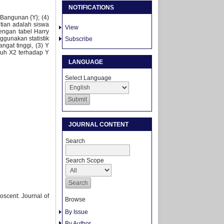
NOTIFICATIONS
 Bangunan {Y}; (4)
tian adalah siswa
View
engan tabel Harry
gunakan statistik
Subscribe
ngat tinggi, (3) Y
aruh X2 terhadap Y
LANGUAGE
Select Language
JOURNAL CONTENT
Search
Search Scope
scent: Journal of
Browse
By Issue
By Author