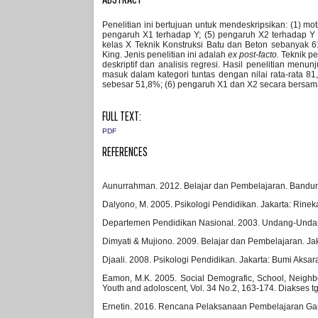
Penelitian ini bertujuan untuk mendeskripsikan: (1) mot
pengaruh X1 terhadap Y; (5) pengaruh X2 terhadap Y
kelas X Teknik Konstruksi Batu dan Beton sebanyak 6
King. Jenis penelitian ini adalah
ex post-facto.
Teknik p
deskriptif dan analisis regresi. Hasil penelitian menu
masuk dalam kategori tuntas dengan nilai rata-rata 81
sebesar 51,8%; (6) pengaruh X1 dan X2 secara bersa
FULL TEXT:
PDF
REFERENCES
Aunurrahman. 2012. Belajar dan Pembelajaran. Bandung
Dalyono, M. 2005. Psikologi Pendidikan. Jakarta: Rinek
Departemen Pendidikan Nasional. 2003. Undang-Undang
Dimyati & Mujiono. 2009. Belajar dan Pembelajaran. Jak
Djaali. 2008. Psikologi Pendidikan. Jakarta: Bumi Aksar
Eamon, M.K. 2005. Social Demografic, School, Neighbo
Youth and adoloscent, Vol. 34 No.2, 163-174. Diakses tg
Ernetin. 2016. Rencana Pelaksanaan Pembelajaran Gamb