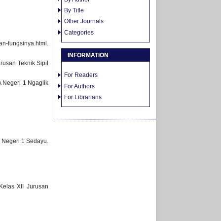
By Title
Other Journals
Categories
n-fungsinya.html.
INFORMATION
usan Teknik Sipil
For Readers
 Negeri 1 Ngaglik
For Authors
For Librarians
 Negeri 1 Sedayu.
Kelas XII Jurusan