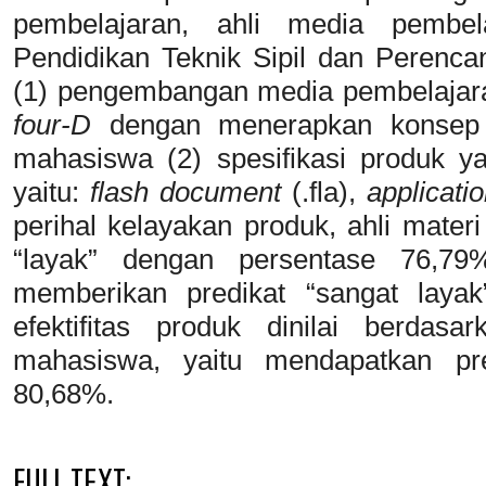
pembelajaran, ahli media pembe
Pendidikan Teknik Sipil dan Perencana
(1) pengembangan media pembelajar
four-D
dengan menerapkan konsep c
mahasiswa (2) spesifikasi produk ya
yaitu:
flash document
(.fla),
applicati
perihal kelayakan produk, ahli mate
“layak” dengan persentase 76,79
memberikan predikat “sangat laya
efektifitas produk dinilai berda
mahasiswa, yaitu mendapatkan pre
80,68%.
FULL TEXT: