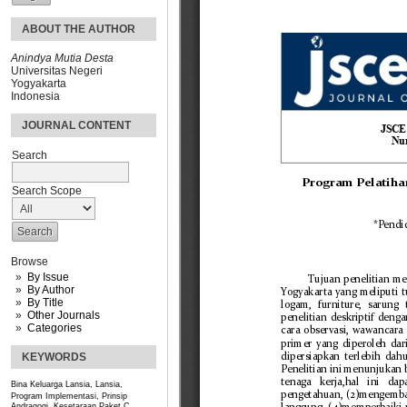
ABOUT THE AUTHOR
Anindya Mutia Desta
Universitas Negeri
Yogyakarta
Indonesia
JOURNAL CONTENT
Search
Search Scope
Browse
By Issue
By Author
By Title
Other Journals
Categories
KEYWORDS
Bina Keluarga Lansia, Lansia,
Program
Implementasi, Prinsip
Andragogi, Kesetaraan Paket C,