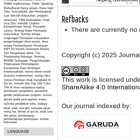
PKBM
Implementasi, Public Speaking,
Muhadharah
Karya wisata, Rasa Ingin
Tahu, Komunikatif, dan Pembeajaran
Refbacks
Luar Sekolah
Kebutuhan, program,
eduwisata, TBM
Kedisiplinan, Anak
Usia Dini, Sekolah Citaloka
Kesejahteraan Sosial, Posyandu
There are currently no 
Lansia, Strategi Kader
Partisipasi
masyarakat, Sumber belajar,
Lingkungan
Partisipasi masyarakat,
pengembangan desa wisata, desa
wisata
Pemberdayaan Perempuan
KWT Sri Kanthil, Kelompok Wanita
Copyright (c) 2025 Journa
Tani
Pengelolaan diklat, Tim
Pendamping Keluarga, Stunting,
BKKBN
Tantangan, Pengembangan,
Pelaksanaan Pembelajaran,
Kompetensi Guru
bimbingan
kewirausahaan, wanita rawan sosial
ekonomi
implementasi, outing class,
This work is licensed und
Taman Penitipan Anak
menghafal Al
Qur’an, metode One Day One Color,
ShareAlike 4.0 Internation
TPA Al Amin
narapidana wanita,
pembinaan narapidana, perspektif
gender
pelaksanaan program, kursus,
desain grafis
pencegahan, kader,
narkoba
pendidikan seks, budaya
Our journal indexed by:
lokal, anak usia dini, keluarga
peran
orang tua, literasi al qur’an, anak usia
dini
peran, pendamping,
pemberdayaan perempuan, korban
kekerasan
LANGUAGE