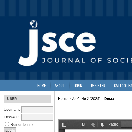
HOME
ABOUT
LOGIN
REGISTER
CATEGORIE
USER
Home
>
Vol 6, No 2 (2025)
>
Desta
Username
Password
Remember me