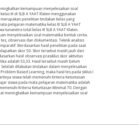
k meningkatkan kemampuan menyelesaikan soal
 kelas III di SLB A YAAT Klaten menggunakan
 merupakan penelitian tindakan kelas yang
ata pelajaran matematika kelas III SLB A YAAT
a tunanetra total kelas III SLB A YAAT Klaten.
an menyelesaikan soal matematika bentuk cerita.
es, observasi dan dokumentasi. Teknik analisis
omparatif. Berdasarkan hasil penelitian pada saat
apatkan skor 50. Skor tersebut masih jauh dari
dasarkan hasil observasi prasiklus skor aktivitas
ika adalah 53,33. Hasil tersebut masih belum
. Setelah dilakukan tindakan dalam menyelesaikan
roblem Based Learning, maka hasil tes pada siklus I
rtinya siswa telah memenuhi Kriteria Ketuntasan
elajar siswa pada mata pelajaran matematika adalah
 memenuhi Kriteria Ketuntasan Minimal 70. Dengan
pat meningkatkan kemampuan menyelesaikan soal