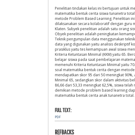
Penelitian tindakan kelas ini bertujuan untu
matematika bentuk cerita siswa tunanetra total
metode Problem Based Learning. Penelitian ini
dilaksanakan secara kolaboratif dengan guru m
Klaten. Subyek penelitian adalah satu orang sisw
Obyek penelitian adalah peningkatan kemampu
Teknik pengumpulan data menggunakan teknik t
data yang digunakan yaitu analisis deskriptif k
prasiklus yaitu tes kemampuan awal siswa mend
Kriteria Ketuntasan Minimal (KKM) yaitu 65. Ber
belajar siswa pada saat pembelajaran matemat
memenuhi Kriteria Ketuntasan Minimal yaitu 70
soal matematika bentuk cerita dengan metode P
mendapatkan skor 95 dari 50 meningkat 90%, a
Minimal 65, sedangkan skor dalam aktivitas b
86,66 dari 53,33 meningkat 62,5%, siswa telah
demikian metode problem based learning da
matematika bentuk cerita anak tunanetra total.
FULL TEXT:
PDF
REFBACKS