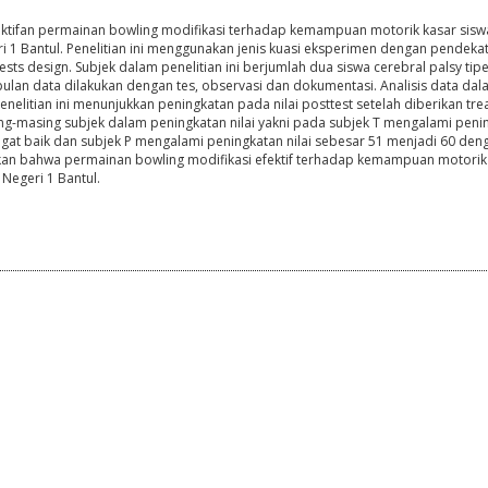
efektifan permainan bowling modifikasi terhadap kemampuan motorik kasar sisw
geri 1 Bantul. Penelitian ini menggunakan jenis kuasi eksperimen dengan pendeka
ests design. Subjek dalam penelitian ini berjumlah dua siswa cerebral palsy tipe
mpulan data dilakukan dengan tes, observasi dan dokumentasi. Analisis data da
l penelitian ini menunjukkan peningkatan pada nilai posttest setelah diberikan tr
ng-masing subjek dalam peningkatan nilai yakni pada subjek T mengalami peni
angat baik dan subjek P mengalami peningkatan nilai sebesar 51 menjadi 60 den
kkan bahwa permainan bowling modifikasi efektif terhadap kemampuan motorik
 Negeri 1 Bantul.