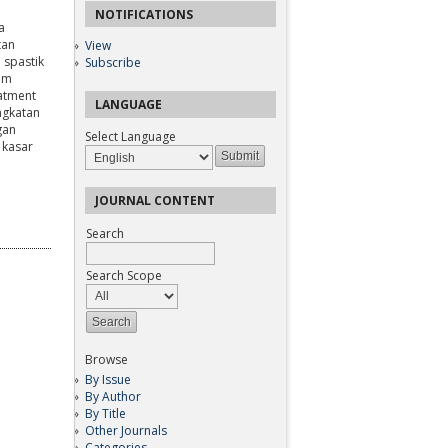
NOTIFICATIONS
a
tan
View
 spastik
Subscribe
lam
eatment
LANGUAGE
ngkatan
gan
Select Language
 kasar
JOURNAL CONTENT
Search
Search Scope
Browse
By Issue
By Author
By Title
Other Journals
Categories