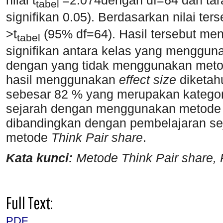
nilai t
=2.074dengan df=64 dan tara
tabel
signifikan 0.05). Berdasarkan nilai te
>t
(95% df=64). Hasil tersebut me
tabel
signifikan antara kelas yang menggu
dengan yang tidak menggunakan met
hasil menggunakan
effect size
diketahu
sebesar 82 % yang merupakan kategori 
sejarah dengan menggunakan metod
dibandingkan dengan pembelajaran se
metode
Think Pair share
.
Kata kunci:
Metode Think Pair share, 
Full Text:
PDF