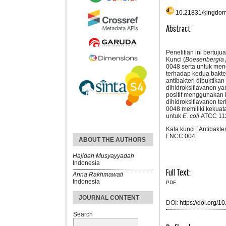
10.21831/kingdom
Abstract
Penelitian ini bertuj
Kunci (
Boesenbergia 
0048 serta untuk meng
terhadap kedua bakter
antibakteri dibuktik
dihidroksiflavanon ya
positif menggunakan 
dihidroksiflavanon t
0048 memiliki kekuat
untuk
E.
coli
ATCC 11
Kata kunci : Antibakte
FNCC 004
.
ABOUT THE AUTHORS
Hajidah Musyayyadah
Indonesia
Full Text:
Anna Rakhmawati
Indonesia
PDF
JOURNAL CONTENT
DOI:
https://doi.org/
Search