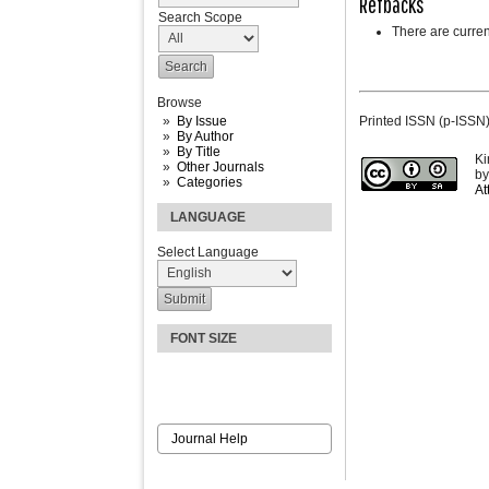
Refbacks
Search Scope
There are curren
Browse
Printed ISSN (p-ISSN
By Issue
By Author
By Title
Ki
Other Journals
b
Categories
At
LANGUAGE
Select Language
FONT SIZE
Journal Help