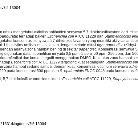
.v7i5.13004
uan untuk mengetahui aktivitas antibakteri senyawa 5,7-dihidroksiflavanon dari eks
pandurata
) terhadap bakteri
Escherichia coli
ATCC
11229
dan
Staphylococcus epi
etahui konsentrasi senyawa 5,7-dihidroksiflavanon yang memiliki aktivitas antiba
i. Uji aktivitas antibakteri dilakukan dengan metode difusi agar
paper disc
(Kirby& 
an dengan adanya zona hambat bening di sekitar
paper disc.
Konsentrasi senyawa 5
ng digunakan dalam penelitian ini yaitu 0,5 ppm, 5 ppm, 50 ppm, 250 ppm, dan 50
kloramfenikol dan kontrol negatif menggunakan DMSO. Kekuatan zona hambat se
erhadap
Escherichia coli
ATCC 11229 tergolong kuat sedangkan
Staphylococcus ep
an zona hambat sedang sampai dengan kuat. Konsentrasi optimum senyawa 5,7-di
229 pada konsentrasi 500 ppm dan
S. epidermidis
FNCC 0048 pada konsentrasi 0
ri, 5,7-dihidroksiflavanon, temu kunci,
Escherichia coli
ATCC 11229
, Staphylococcu
10.21831/kingdom.v7i5.13004