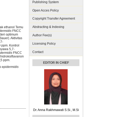
Publishing System
Open Acces Policy
Copyright Transfer Agreement
Abstracting & Indexing
trak ethanol Temu
dermidis
FNCC
kteri optimum
Author Fee(s)
Bauer). Aktivitas
,7-
Licensing Policy
0 ppm. Kontrol
nyawa 5,7-
Contact
idermidis
FNCC
hidroksiflavanon
,5 ppm.
EDITOR IN CHIEF
s
epidermidis
Dr. Anna Rakhmawati S.Si., M.Si