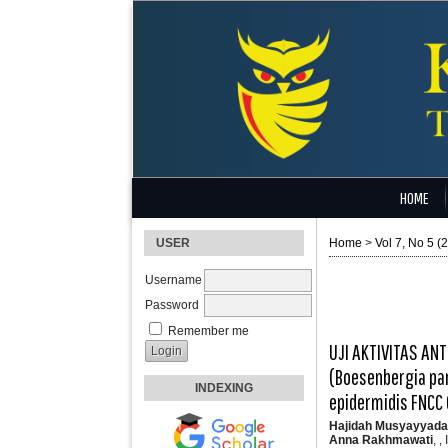
HOME
USER
Home
>
Vol 7, No 5 (
Username
Password
Remember me
UJI AKTIVITAS AN
(Boesenbergia pan
INDEXING
epidermidis FNCC
Hajidah Musyayyad
Anna Rakhmawati
, 