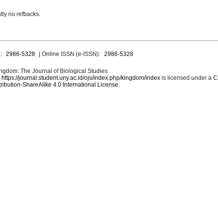
tly no refbacks.
):
2986-5328
| Online ISSN (e-ISSN):
2986-5328
ngdom: The Journal of Biological Studies
y
https://journal.student.uny.ac.id/ojs/index.php/kingdom/index
is licensed under a
C
tribution-ShareAlike 4.0 International License
.