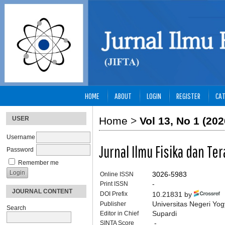
HOME
ABOUT
LOGIN
REGISTER
CAT
USER
Home
>
Vol 13, No 1 (202
Username
Jurnal Ilmu Fisika dan Te
Password
Remember me
Online ISSN
3026-5983
Print ISSN
-
JOURNAL CONTENT
DOI Prefix
10.21831 by
Publisher
Universitas Negeri Yog
Search
Editor in Chief
Supardi
SINTA Score
-