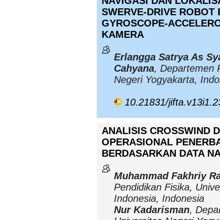
NAVIGASI DAN LOKALI
SWERVE-DRIVE ROBOT
GYROSCOPE-ACCELEROM
KAMERA
Erlangga Satrya As Sy
Cahyana
, Departemen P
Negeri Yogyakarta, Indo
10.21831/jifta.v13i1.
ANALISIS CROSSWIND D
OPERASIONAL PENERB
BERDASARKAN DATA N
Muhammad Fakhriy Ra
Pendidikan Fisika, Unive
Indonesia, Indonesia
Nur Kadarisman
, Depa