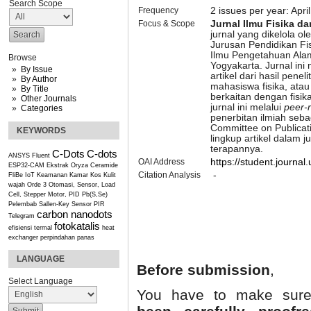
Search Scope
Frequency
2 issues per year: Apri
Focus & Scope
Jurnal Ilmu Fisika d
jurnal yang dikelola ol
Jurusan Pendidikan Fi
Ilmu Pengetahuan Alam
Browse
Yogyakarta. Jurnal ini
By Issue
artikel dari hasil pene
By Author
mahasiswa fisika, atau
By Title
berkaitan dengan fisik
Other Journals
jurnal ini melalui
peer-
Categories
penerbitan ilmiah seb
Committee on Publicat
KEYWORDS
lingkup artikel dalam ju
terapannya.
C-Dots
C-dots
ANSYS Fluent
OAI Address
https://student.journal.
ESP32-CAM
Ekstrak Oryza Ceramide
Citation Analysis
-
FliBe
IoT
Keamanan Kamar Kos
Kulit
wajah
Orde 3
Otomasi, Sensor, Load
Cell, Stepper Motor, PID
Pb(S,Se)
Pelembab
Sallen-Key
Sensor PIR
carbon nanodots
Telegram
fotokatalis
efisiensi termal
heat
exchanger
perpindahan panas
LANGUAGE
Before submission
,
Select Language
You have to make sure