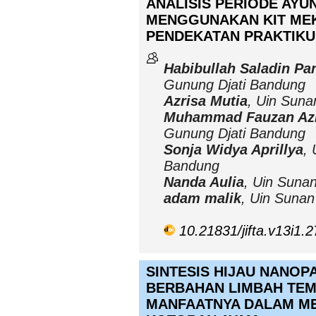
ANALISIS PERIODE AY
MENGGUNAKAN KIT MEK
PENDEKATAN PRAKTIK
Habibullah Saladin Pa
Gunung Djati Bandung
Azrisa Mutia
, Uin Sun
Muhammad Fauzan Azh
Gunung Djati Bandung
Sonja Widya Aprillya
,
Bandung
Nanda Aulia
, Uin Suna
adam malik
, Uin Suna
10.21831/jifta.v13i1.
SINTESIS HIJAU NANOP
BERBAHAN LIMBAH TEM
MANFAATNYA DALAM M