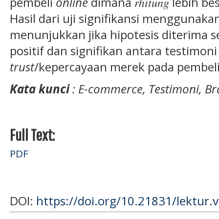
pembeli
online
dimana 𝑟ℎ𝑖𝑡𝑢𝑛𝑔 lebih bes
Hasil dari uji signifikansi menggunaka
menunjukkan jika hipotesis diterima 
positif dan signifikan antara testimo
trust
/kepercayaan merek pada pembel
Kata kunci
: E-commerce, Testimoni, Br
Full Text:
PDF
DOI:
https://doi.org/10.21831/lektur.