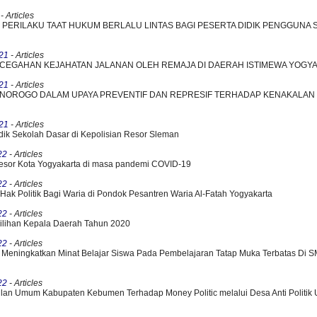
- Articles
ERILAKU TAAT HUKUM BERLALU LINTAS BAGI PESERTA DIDIK PENGGUNA 
21
- Articles
EGAHAN KEJAHATAN JALANAN OLEH REMAJA DI DAERAH ISTIMEWA YOGY
21
- Articles
NOROGO DALAM UPAYA PREVENTIF DAN REPRESIF TERHADAP KENAKALAN
21
- Articles
dik Sekolah Dasar di Kepolisian Resor Sleman
22
- Articles
Resor Kota Yogyakarta di masa pandemi COVID-19
22
- Articles
 Hak Politik Bagi Waria di Pondok Pesantren Waria Al-Fatah Yogyakarta
22
- Articles
milihan Kepala Daerah Tahun 2020
22
- Articles
Meningkatkan Minat Belajar Siswa Pada Pembelajaran Tatap Muka Terbatas Di 
22
- Articles
an Umum Kabupaten Kebumen Terhadap Money Politic melalui Desa Anti Politik 