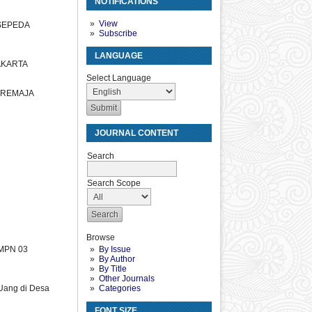
NOTIFICATIONS
View
SEPEDA
Subscribe
LANGUAGE
AKARTA
Select Language
 REMAJA
JOURNAL CONTENT
Search
Search Scope
Browse
SMPN 03
By Issue
By Author
By Title
Other Journals
Uang di Desa
Categories
FONT SIZE