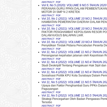
ABSTRACT
PDF
Vol 9, No 5 (2020): VOLUME 9 NO.5 TAHUN 2020
PERANAN GURU PPKN DALAM PEMBENTUKAN P
MOTOR DI SMP N 2 KRETEK
ABSTRACT
PDF
Vol 10, No 1 (2021): VOLUME 10 NO.1 TAHUN 20
HAMBATAN PEMERINTAH DAERAH DALAM PENC
ABSTRACT
PDF
Vol 10, No 1 (2021): VOLUME 10 NO.1 TAHUN 20
FAKTOR PENGHAMBAT KEPOLISIAN RESOR PO
DALAM KASUS BALAPAN LIAR.
ABSTRACT
PDF
Vol 10, No 4 (2021): VOLUME 10 NO.4 TAHUN 20
Penyidikan Tindak Pidana Pencabulan Peserta Di
ABSTRACT
PDF
Vol 11, No 2 (2022): VOLUME 11 NO.2 TAHUN 20
Penanganan kejahatan jalanan oleh Kepolisian 
ABSTRACT
PDF
Vol 11, No 4 (2022): VOLUME 11 NO.4 TAHUN 20
Studi Deskriptif Tentang Pengakuan Hak Sipil dan
ABSTRACT
PDF
Vol 11, No 4 (2022): VOLUME 11 NO.4 TAHUN 20
Sosialisasi Politik KPU Kota Surabaya Dalam Pe
ABSTRACT
PDF
Vol 11, No 5 (2022): VOLUME 11 NO.5 TAHUN 20
Upaya dan Faktor Penghambat Guru PPKn Dalam 
Paguyangan
ABSTRACT
PDF
Vol 11, No 5 (2022): VOLUME 11 NO.5 TAHUN 20
Strategi Pencegahan Oleh Badan Pengawas Pemil
Tersobo
ABSTRACT
PDF