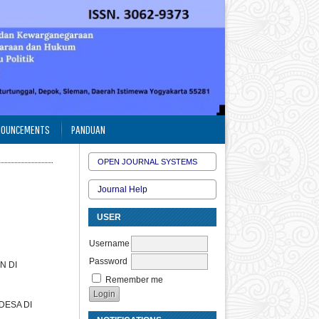
NOUNCEMENTS
PANDUAN
OPEN JOURNAL SYSTEMS
Journal Help
USER
Username
Password
N DI
Remember me
DESA DI